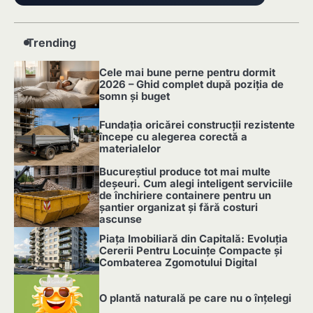
Trending
Cele mai bune perne pentru dormit
2026 – Ghid complet după poziția de
somn și buget
1
Fundația oricărei construcții rezistente
începe cu alegerea corectă a
materialelor
2
Bucureștiul produce tot mai multe
deșeuri. Cum alegi inteligent serviciile
de închiriere containere pentru un
șantier organizat și fără costuri
ascunse
3
Piața Imobiliară din Capitală: Evoluția
Cererii Pentru Locuințe Compacte și
Combaterea Zgomotului Digital
4
O plantă naturală pe care nu o înțelegi