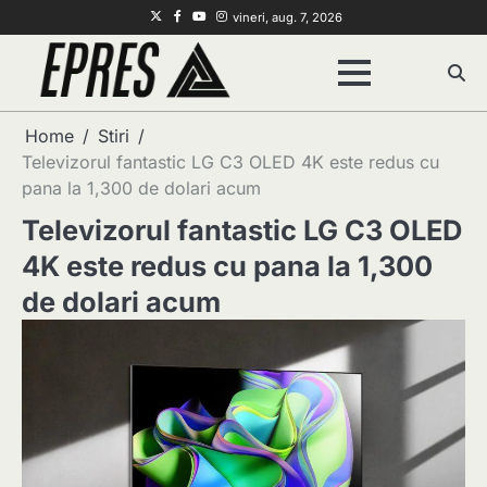
Skip
Twitter
Facebook
Youtube
Instagram
vineri, aug. 7, 2026
to
content
Home
Stiri
Televizorul fantastic LG C3 OLED 4K este redus cu
pana la 1,300 de dolari acum
Televizorul fantastic LG C3 OLED
4K este redus cu pana la 1,300
de dolari acum