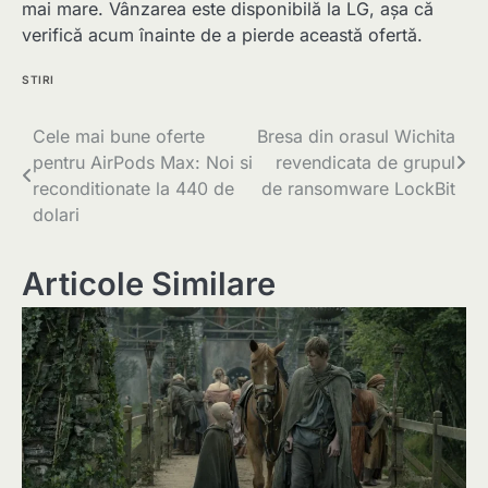
mai mare. Vânzarea este disponibilă la LG, așa că
verifică acum înainte de a pierde această ofertă.
STIRI
Navigare
Cele mai bune oferte
Bresa din orasul Wichita
pentru AirPods Max: Noi si
revendicata de grupul
în
reconditionate la 440 de
de ransomware LockBit
articole
dolari
Articole Similare