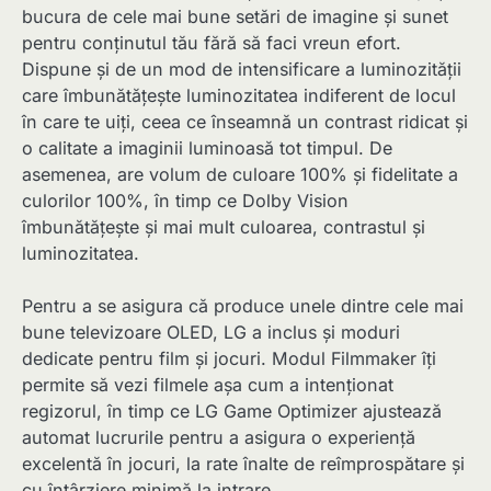
bucura de cele mai bune setări de imagine și sunet
pentru conținutul tău fără să faci vreun efort.
Dispune și de un mod de intensificare a luminozității
care îmbunătățește luminozitatea indiferent de locul
în care te uiți, ceea ce înseamnă un contrast ridicat și
o calitate a imaginii luminoasă tot timpul. De
asemenea, are volum de culoare 100% și fidelitate a
culorilor 100%, în timp ce Dolby Vision
îmbunătățește și mai mult culoarea, contrastul și
luminozitatea.
Pentru a se asigura că produce unele dintre cele mai
bune televizoare OLED, LG a inclus și moduri
dedicate pentru film și jocuri. Modul Filmmaker îți
permite să vezi filmele așa cum a intenționat
regizorul, în timp ce LG Game Optimizer ajustează
automat lucrurile pentru a asigura o experiență
excelentă în jocuri, la rate înalte de reîmprospătare și
cu întârziere minimă la intrare.