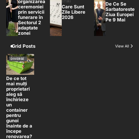
organizarea
STIRI
De Ce Se
ceremoniei
Care Sunt
Sarbatoreste
prin servicii
Zile Libere
Ziua Europei
funerare în
2026
Pe 9 Mai
Sectorul 2
adaptate
zonei
Grid Posts
View All
DIVERSE
De ce tot
mai mulți
proprietari
aleg să
închirieze
un
container
pentru
gunoi
înainte de a
începe
renovarea?