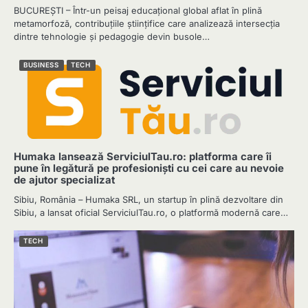
BUCUREȘTI – Într-un peisaj educațional global aflat în plină
metamorfoză, contribuțiile științifice care analizează intersecția
dintre tehnologie și pedagogie devin busole…
BUSINESS
TECH
Humaka lansează ServiciulTau.ro: platforma care îi
pune în legătură pe profesioniști cu cei care au nevoie
de ajutor specializat
Sibiu, România – Humaka SRL, un startup în plină dezvoltare din
Sibiu, a lansat oficial ServiciulTau.ro, o platformă modernă care…
TECH