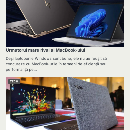
Urmatorul mare rival al MacBook-ului
Deși laptopurile Windows sunt bune, ele nu au reușit să
concureze cu MacBook-urile în termeni de eficiență sau
performanță pe…
TECH