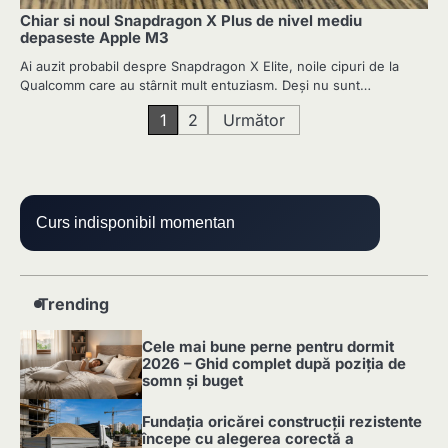
Chiar si noul Snapdragon X Plus de nivel mediu
depaseste Apple M3
Ai auzit probabil despre Snapdragon X Elite, noile cipuri de la
Qualcomm care au stârnit mult entuziasm. Deși nu sunt…
Paginație
1
2
Următor
articole
Curs indisponibil momentan
Trending
Cele mai bune perne pentru dormit
2026 – Ghid complet după poziția de
somn și buget
1
Fundația oricărei construcții rezistente
începe cu alegerea corectă a