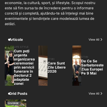
economie, la cultură, sport, și lifestyle. Scopul nostru
este să fim sursa ta de încredere pentru o informare
corectă și completă, ajutându-te să înțelegi mai bine
evenimentele și tendințele care modelează lumea de
astăzi.
Articole
View All
LIFE STYLE
Cum poți
urgenta
STIRI
organizarea
STIRI
De Ce Se
ceremoniei
Care Sunt
Sarbatoreste
prin servicii
Zile Libere
Ziua Europei
funerare în
2026
Pe 9 Mai
Sectorul 2
adaptate
zonei
Grid Posts
View All
DIVERSE