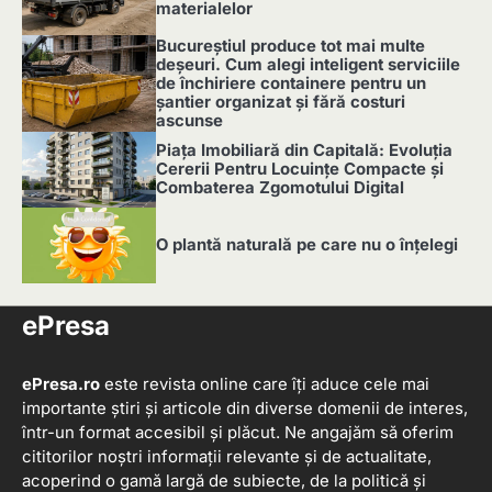
materialelor
2
Bucureștiul produce tot mai multe
deșeuri. Cum alegi inteligent serviciile
de închiriere containere pentru un
șantier organizat și fără costuri
ascunse
3
Piața Imobiliară din Capitală: Evoluția
Cererii Pentru Locuințe Compacte și
Combaterea Zgomotului Digital
4
O plantă naturală pe care nu o înțelegi
5
ePresa
ePresa.ro
este revista online care îți aduce cele mai
importante știri și articole din diverse domenii de interes,
într-un format accesibil și plăcut. Ne angajăm să oferim
cititorilor noștri informații relevante și de actualitate,
acoperind o gamă largă de subiecte, de la politică și