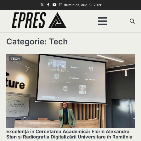
Skip
Twitter
Facebook
Youtube
Instagram
duminică, aug. 9, 2026
to
content
Categorie:
Tech
TECH
Excelență în Cercetarea Academică: Florin Alexandru
Stan și Radiografia Digitalizării Universitare în România