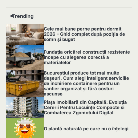
Trending
Cele mai bune perne pentru dormit
2026 – Ghid complet după poziția de
somn și buget
1
Fundația oricărei construcții rezistente
începe cu alegerea corectă a
materialelor
2
Bucureștiul produce tot mai multe
deșeuri. Cum alegi inteligent serviciile
de închiriere containere pentru un
șantier organizat și fără costuri
ascunse
3
Piața Imobiliară din Capitală: Evoluția
Cererii Pentru Locuințe Compacte și
Combaterea Zgomotului Digital
4
O plantă naturală pe care nu o înțelegi