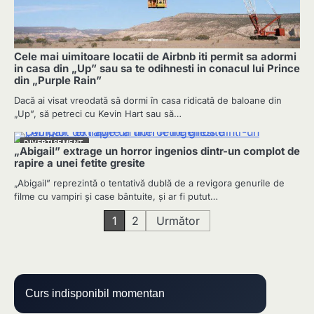
Cele mai uimitoare locatii de Airbnb iti permit sa adormi
in casa din „Up” sau sa te odihnesti in conacul lui Prince
din „Purple Rain”
Dacă ai visat vreodată să dormi în casa ridicată de baloane din
„Up”, să petreci cu Kevin Hart sau să…
DIVERTISEMENT
„Abigail” extrage un horror ingenios dintr-un complot de
rapire a unei fetite gresite
„Abigail” reprezintă o tentativă dublă de a revigora genurile de
filme cu vampiri și case bântuite, și ar fi putut…
Paginație
1
2
Următor
articole
Curs indisponibil momentan