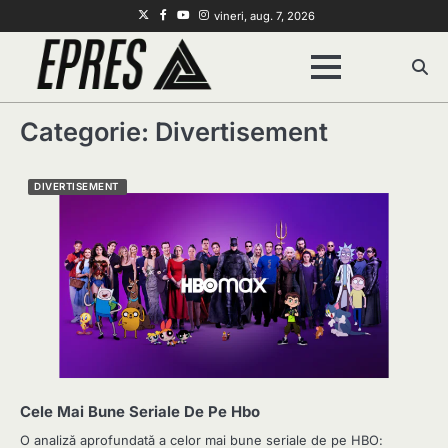
Skip
Twitter
Facebook
Youtube
Instagram
vineri, aug. 7, 2026
to
content
Categorie:
Divertisement
DIVERTISEMENT
Cele Mai Bune Seriale De Pe Hbo
O analiză aprofundată a celor mai bune seriale de pe HBO: