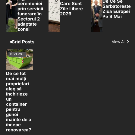
De Ce Se
ceremoniei
Care Sunt
Sarbatoreste
prin servicii
Zile Libere
Ziua Europei
funerare în
2026
Pe 9 Mai
Sectorul 2
adaptate
zonei
Grid Posts
View All
DIVERSE
De ce tot
mai mulți
proprietari
aleg să
închirieze
un
container
pentru
gunoi
înainte de a
începe
renovarea?