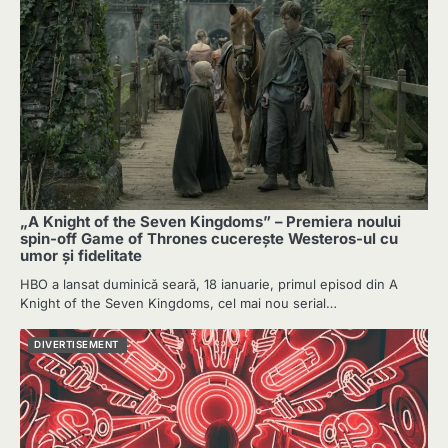
„A Knight of the Seven Kingdoms” – Premiera noului
spin-off Game of Thrones cucerește Westeros-ul cu
umor și fidelitate
HBO a lansat duminică seară, 18 ianuarie, primul episod din A
Knight of the Seven Kingdoms, cel mai nou serial…
DIVERTISEMENT