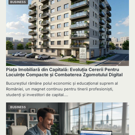
BUSINESS
Piața Imobiliară din Capitală: Evoluția Cererii Pentru
Locuințe Compacte și Combaterea Zgomotului Digital
Bucureștiul rămâne polul economic și educațional suprem al
României, un magnet continuu pentru tinerii profesioniști,
studenți și investitori de capital.…
BUSINESS