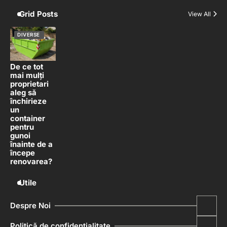
Grid Posts
View All
DIVERSE
De ce tot
mai mulți
proprietari
aleg să
închirieze
un
container
pentru
gunoi
înainte de a
începe
renovarea?
Utile
Despre Noi
Politică de confidențialitate