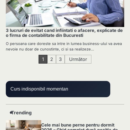
3 lucruri de evitat cand infiintati o afacere, explicate de
o firma de contabilitate din Bucuresti
O persoana care doreste sa intre in lumea business-ului va avea
nevoie nu doar de cunostinte, ci si sa realizeze…
Paginație
1
2
3
Următor
articole
Curs indisponibil momentan
Trending
Cele mai bune perne pentru dormit
2026 – Ghid complet după poziția de