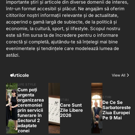
importante știri și articole din diverse domenii de interes,
într-un format accesibil și plăcut. Ne angajăm să oferim
cititorilor noștri informații relevante și de actualitate,
acoperind o gamă largă de subiecte, de la politică și
economie, la cultură, sport, și lifestyle. Scopul nostru
este să fim sursa ta de încredere pentru o informare
corectă și completă, ajutându-te să înțelegi mai bine
evenimentele și tendințele care modelează lumea de
astăzi.
Articole
View All
LIFE STYLE
Cum poți
urgenta
STIRI
organizarea
STIRI
De Ce Se
ceremoniei
Care Sunt
Sarbatoreste
prin servicii
Zile Libere
Ziua Europei
funerare în
2026
Pe 9 Mai
Sectorul 2
adaptate
zonei