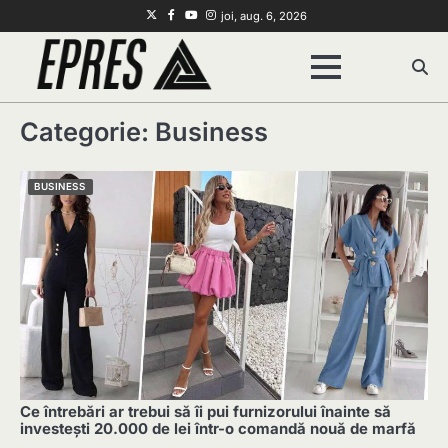
Skip
Twitter
Facebook
Youtube
Instagram
joi, aug. 6, 2026
to
content
Categorie:
Business
BUSINESS
Ce întrebări ar trebui să îi pui furnizorului înainte să
investești 20.000 de lei într-o comandă nouă de marfă