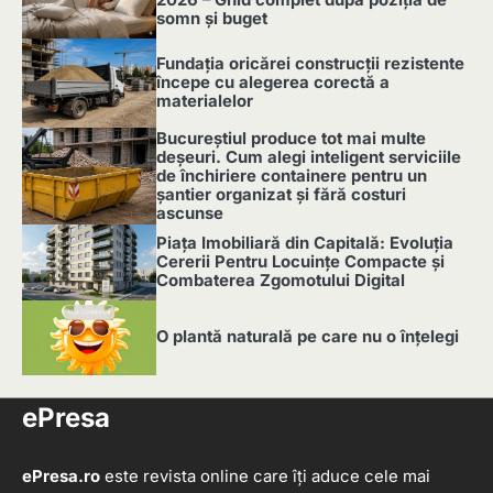
somn și buget
1
Fundația oricărei construcții rezistente
începe cu alegerea corectă a
materialelor
2
Bucureștiul produce tot mai multe
deșeuri. Cum alegi inteligent serviciile
de închiriere containere pentru un
șantier organizat și fără costuri
ascunse
3
Piața Imobiliară din Capitală: Evoluția
Cererii Pentru Locuințe Compacte și
Combaterea Zgomotului Digital
4
O plantă naturală pe care nu o înțelegi
5
ePresa
ePresa.ro
este revista online care îți aduce cele mai