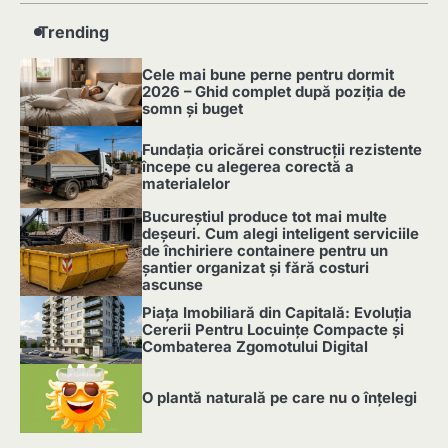
Trending
Cele mai bune perne pentru dormit
2026 – Ghid complet după poziția de
somn și buget
1
Fundația oricărei construcții rezistente
începe cu alegerea corectă a
materialelor
2
Bucureștiul produce tot mai multe
deșeuri. Cum alegi inteligent serviciile
de închiriere containere pentru un
șantier organizat și fără costuri
ascunse
3
Piața Imobiliară din Capitală: Evoluția
Cererii Pentru Locuințe Compacte și
Combaterea Zgomotului Digital
4
O plantă naturală pe care nu o înțelegi
5