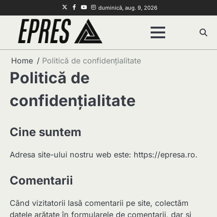
Skip
Twitter
Facebook
Youtube
Instagram
duminică, aug. 9, 2026
to
content
Home
Politică de confidențialitate
Politică de
confidențialitate
Cine suntem
Adresa site-ului nostru web este: https://epresa.ro.
Comentarii
Când vizitatorii lasă comentarii pe site, colectăm
datele arătate în formularele de comentarii, dar și