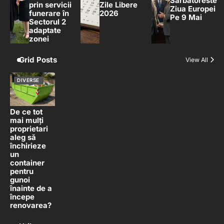
Sarbatoreste
prin servicii
Zile Libere
Ziua Europei
funerare în
2026
Pe 9 Mai
Sectorul 2
adaptate
zonei
Grid Posts
View All
DIVERSE
De ce tot
mai mulți
proprietari
aleg să
închirieze
un
container
pentru
gunoi
înainte de a
începe
renovarea?