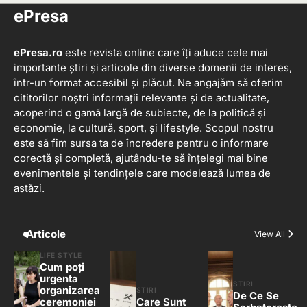
ePresa
ePresa.ro
este revista online care îți aduce cele mai
importante știri și articole din diverse domenii de interes,
într-un format accesibil și plăcut. Ne angajăm să oferim
cititorilor noștri informații relevante și de actualitate,
acoperind o gamă largă de subiecte, de la politică și
economie, la cultură, sport, și lifestyle. Scopul nostru
este să fim sursa ta de încredere pentru o informare
corectă și completă, ajutându-te să înțelegi mai bine
evenimentele și tendințele care modelează lumea de
astăzi.
Articole
View All
LIFE STYLE
Cum poți
urgenta
STIRI
organizarea
STIRI
De Ce Se
ceremoniei
Care Sunt