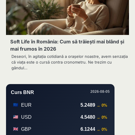
Soft Life în România: Cum să trăiești mai blând și
mai frumos în 2026
Deseori, în agitația cotidiană a orașelor noastre, avem senzația
că viața este o cursă contra cronometru. Ne trezim cu
gândul…
2026-08-05
Curs BNR
EUR
5.2489
→ 0%
USD
4.5480
→ 0%
GBP
6.1244
→ 0%