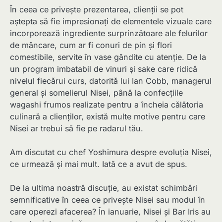
În ceea ce privește prezentarea, clienții se pot
aștepta să fie impresionați de elementele vizuale care
incorporează ingrediente surprinzătoare ale felurilor
de mâncare, cum ar fi conuri de pin și flori
comestibile, servite în vase gândite cu atenție. De la
un program imbatabil de vinuri și sake care ridică
nivelul fiecărui curs, datorită lui Ian Cobb, managerul
general și somelierul Nisei, până la confecțiile
wagashi frumos realizate pentru a încheia călătoria
culinară a clienților, există multe motive pentru care
Nisei ar trebui să fie pe radarul tău.
Am discutat cu chef Yoshimura despre evoluția Nisei,
ce urmează și mai mult. Iată ce a avut de spus.
De la ultima noastră discuție, au existat schimbări
semnificative în ceea ce privește Nisei sau modul în
care operezi afacerea? În ianuarie, Nisei și Bar Iris au