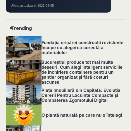
Ultima actualizare: 2026-08-05
Trending
Fundația oricărei construcții rezistente
începe cu alegerea corectă a
materialelor
1
Bucureștiul produce tot mai multe
deșeuri. Cum alegi inteligent serviciile
de închiriere containere pentru un
șantier organizat și fără costuri
ascunse
2
Piața Imobiliară din Capitală: Evoluția
Cererii Pentru Locuințe Compacte și
Combaterea Zgomotului Digital
3
O plantă naturală pe care nu o înțelegi
4