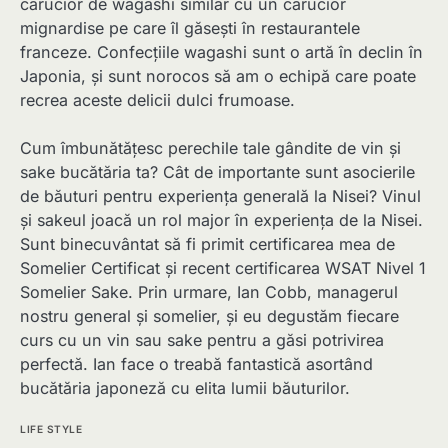
carucior de wagashi similar cu un carucior
mignardise pe care îl găsești în restaurantele
franceze. Confecțiile wagashi sunt o artă în declin în
Japonia, și sunt norocos să am o echipă care poate
recrea aceste delicii dulci frumoase.
Cum îmbunătățesc perechile tale gândite de vin și
sake bucătăria ta? Cât de importante sunt asocierile
de băuturi pentru experiența generală la Nisei? Vinul
și sakeul joacă un rol major în experiența de la Nisei.
Sunt binecuvântat să fi primit certificarea mea de
Somelier Certificat și recent certificarea WSAT Nivel 1
Somelier Sake. Prin urmare, Ian Cobb, managerul
nostru general și somelier, și eu degustăm fiecare
curs cu un vin sau sake pentru a găsi potrivirea
perfectă. Ian face o treabă fantastică asortând
bucătăria japoneză cu elita lumii băuturilor.
LIFE STYLE