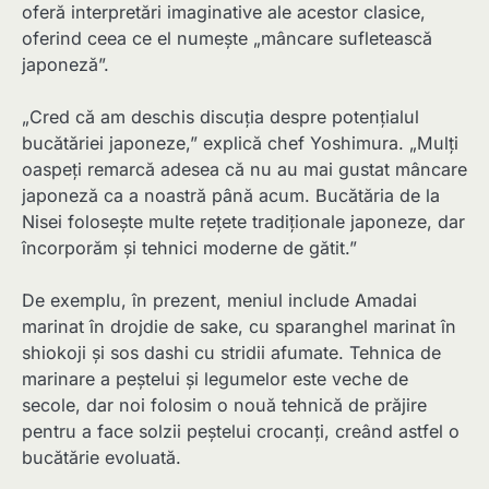
oferă interpretări imaginative ale acestor clasice,
oferind ceea ce el numește „mâncare sufletească
japoneză”.
„Cred că am deschis discuția despre potențialul
bucătăriei japoneze,” explică chef Yoshimura. „Mulți
oaspeți remarcă adesea că nu au mai gustat mâncare
japoneză ca a noastră până acum. Bucătăria de la
Nisei folosește multe rețete tradiționale japoneze, dar
încorporăm și tehnici moderne de gătit.”
De exemplu, în prezent, meniul include Amadai
marinat în drojdie de sake, cu sparanghel marinat în
shiokoji și sos dashi cu stridii afumate. Tehnica de
marinare a peștelui și legumelor este veche de
secole, dar noi folosim o nouă tehnică de prăjire
pentru a face solzii peștelui crocanți, creând astfel o
bucătărie evoluată.