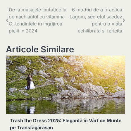
Navigare
De la masajele limfatice la
6 moduri de a practica
demachiantul cu vitamina
Lagom, secretul suedez
în
C, tendintele în ingrijirea
pentru o viata
articole
pielii in 2024
echilibrata si fericita
Articole Similare
Trash the Dress 2025: Eleganță în Vârf de Munte
pe Transfăgărășan