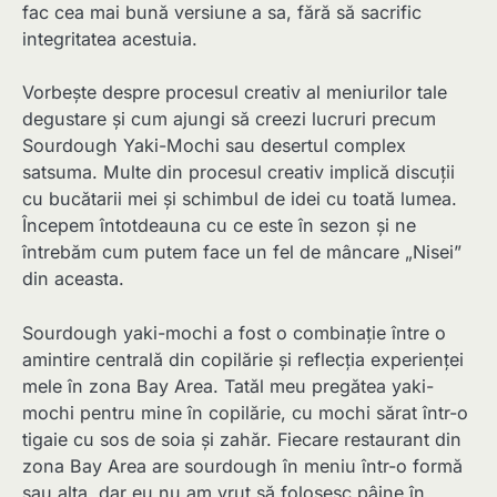
fac cea mai bună versiune a sa, fără să sacrific
integritatea acestuia.
Vorbește despre procesul creativ al meniurilor tale
degustare și cum ajungi să creezi lucruri precum
Sourdough Yaki-Mochi sau desertul complex
satsuma. Multe din procesul creativ implică discuții
cu bucătarii mei și schimbul de idei cu toată lumea.
Începem întotdeauna cu ce este în sezon și ne
întrebăm cum putem face un fel de mâncare „Nisei”
din aceasta.
Sourdough yaki-mochi a fost o combinație între o
amintire centrală din copilărie și reflecția experienței
mele în zona Bay Area. Tatăl meu pregătea yaki-
mochi pentru mine în copilărie, cu mochi sărat într-o
tigaie cu sos de soia și zahăr. Fiecare restaurant din
zona Bay Area are sourdough în meniu într-o formă
sau alta, dar eu nu am vrut să folosesc pâine în