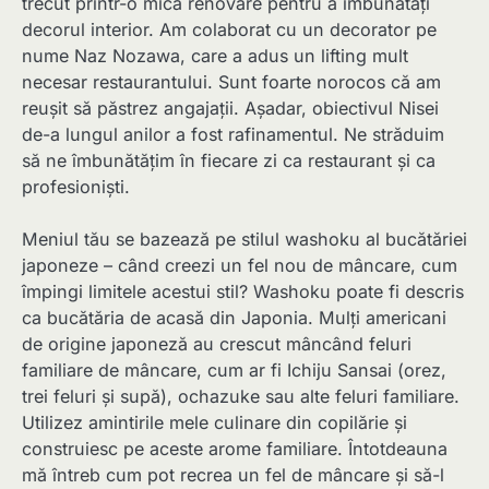
trecut printr-o mică renovare pentru a îmbunătăți
decorul interior. Am colaborat cu un decorator pe
nume Naz Nozawa, care a adus un lifting mult
necesar restaurantului. Sunt foarte norocos că am
reușit să păstrez angajații. Așadar, obiectivul Nisei
de-a lungul anilor a fost rafinamentul. Ne străduim
să ne îmbunătățim în fiecare zi ca restaurant și ca
profesioniști.
Meniul tău se bazează pe stilul washoku al bucătăriei
japoneze – când creezi un fel nou de mâncare, cum
împingi limitele acestui stil? Washoku poate fi descris
ca bucătăria de acasă din Japonia. Mulți americani
de origine japoneză au crescut mâncând feluri
familiare de mâncare, cum ar fi Ichiju Sansai (orez,
trei feluri și supă), ochazuke sau alte feluri familiare.
Utilizez amintirile mele culinare din copilărie și
construiesc pe aceste arome familiare. Întotdeauna
mă întreb cum pot recrea un fel de mâncare și să-l