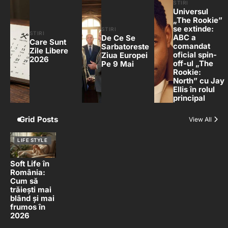
STIRI
Universul
„The Rookie”
se extinde:
STIRI
STIRI
ABC a
De Ce Se
Care Sunt
comandat
Sarbatoreste
Zile Libere
oficial spin-
Ziua Europei
2026
off-ul „The
Pe 9 Mai
Rookie:
North” cu Jay
Ellis în rolul
principal
Grid Posts
View All
LIFE STYLE
Soft Life în
România:
Cum să
trăiești mai
blând și mai
frumos în
2026