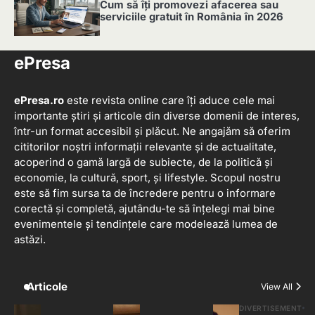
Cum să îți promovezi afacerea sau
serviciile gratuit în România în 2026
5
ePresa
ePresa.ro
este revista online care îți aduce cele mai
importante știri și articole din diverse domenii de interes,
într-un format accesibil și plăcut. Ne angajăm să oferim
cititorilor noștri informații relevante și de actualitate,
acoperind o gamă largă de subiecte, de la politică și
economie, la cultură, sport, și lifestyle. Scopul nostru
este să fim sursa ta de încredere pentru o informare
corectă și completă, ajutându-te să înțelegi mai bine
evenimentele și tendințele care modelează lumea de
astăzi.
Articole
View All
DIVERTISEMENT