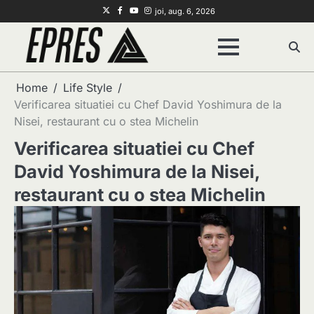
Skip
Twitter
Facebook
Youtube
Instagram
joi, aug. 6, 2026
to
content
Home
Life Style
Verificarea situatiei cu Chef David Yoshimura de la
Nisei, restaurant cu o stea Michelin
Verificarea situatiei cu Chef
David Yoshimura de la Nisei,
restaurant cu o stea Michelin