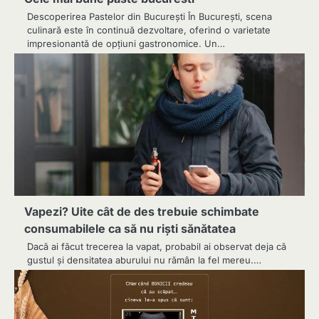
Descoperirea Pastelor din București În București, scena
culinară este în continuă dezvoltare, oferind o varietate
impresionantă de opțiuni gastronomice. Un…
Vapezi? Uite cât de des trebuie schimbate
consumabilele ca să nu riști sănătatea
Dacă ai făcut trecerea la vapat, probabil ai observat deja că
gustul și densitatea aburului nu rămân la fel mereu.…