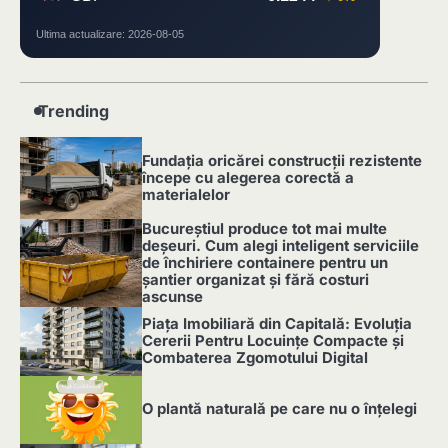
Ultima actualizare: 2026-08-05
Trending
Fundația oricărei construcții rezistente
începe cu alegerea corectă a
materialelor
1
Bucureștiul produce tot mai multe
deșeuri. Cum alegi inteligent serviciile
de închiriere containere pentru un
șantier organizat și fără costuri
ascunse
2
Piața Imobiliară din Capitală: Evoluția
Cererii Pentru Locuințe Compacte și
Combaterea Zgomotului Digital
3
O plantă naturală pe care nu o înțelegi
4