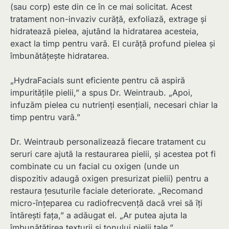
(sau corp) este din ce în ce mai solicitat. Acest
tratament non-invaziv curăță, exfoliază, extrage și
hidratează pielea, ajutând la hidratarea acesteia,
exact la timp pentru vară. El curăță profund pielea și
îmbunătățește hidratarea.
„HydraFacials sunt eficiente pentru că aspiră
impuritățile pielii,” a spus Dr. Weintraub. „Apoi,
infuzăm pielea cu nutrienți esențiali, necesari chiar la
timp pentru vară.”
Dr. Weintraub personalizează fiecare tratament cu
seruri care ajută la restaurarea pielii, și acestea pot fi
combinate cu un facial cu oxigen (unde un
dispozitiv adaugă oxigen presurizat pielii) pentru a
restaura țesuturile faciale deteriorate. „Recomand
micro-înțeparea cu radiofrecvență dacă vrei să îți
întărești fața,” a adăugat el. „Ar putea ajuta la
îmbunătățirea texturii și tonului pielii tale.”