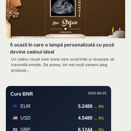
5 ocazii în care o lampă personalizată cu poză
devine cadoul ideal
Un cadou reușit este acela care surprinde și reușește să
transmită emoție. De aceea, tot mai mulți oameni aleg
produse…
2026-08-05
Curs BNR
EUR
5.2489
→ 0%
USD
4.5480
→ 0%
GBP
6.1244
→ 0%