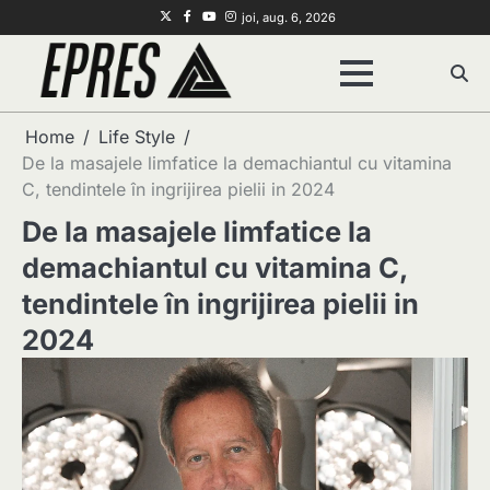
Skip
Twitter
Facebook
Youtube
Instagram
joi, aug. 6, 2026
to
content
Home
Life Style
De la masajele limfatice la demachiantul cu vitamina
C, tendintele în ingrijirea pielii in 2024
De la masajele limfatice la
demachiantul cu vitamina C,
tendintele în ingrijirea pielii in
2024