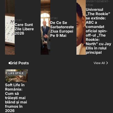
DIVERTISEMENT
STIRI
Universul
„The Rookie”
se extinde:
STIRI
STIRI
ABC a
De Ce Se
Care Sunt
comandat
Sarbatoreste
Zile Libere
oficial spin-
Ziua Europei
2026
off-ul „The
Pe 9 Mai
Rookie:
North” cu Jay
Ellis în rolul
principal
Grid Posts
View All
LIFE STYLE
Soft Life în
România:
Cum să
trăiești mai
blând și mai
frumos în
2026