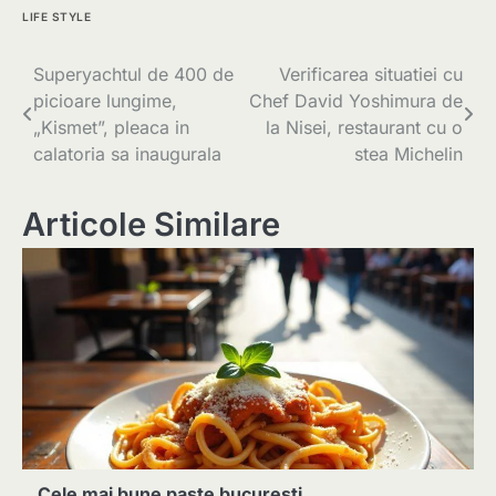
LIFE STYLE
Navigare
Superyachtul de 400 de
Verificarea situatiei cu
picioare lungime,
Chef David Yoshimura de
în
„Kismet”, pleaca in
la Nisei, restaurant cu o
articole
calatoria sa inaugurala
stea Michelin
Articole Similare
Cele mai bune paste bucuresti