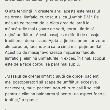
O altă tendință în creștere anul acesta este masajul
de drenaj limfatic, cunoscut și ca „Lymph DM”. Pe
măsură ce trecem de la dieta grea de iarnă la
mâncărurile mai ușoare de vară, corpul tinde să
rețină umflături. Acest masaj este diferit de masajul
tradițional deep tissue. Ajută la țintirea anumitor zone
ale corpului, făcându-te să te simți mai puțin umflat.
Acest tip de masaj favorizează mișcarea fluidului
limfatic și elimină umflăturile în exces. În final, scopul
este de a face corpul să pară mai suplu.
„Masajul de drenaj limfatic ajută de obicei pacienții
mei postoperatori să scape de umflături excesive,
dar recent, mulți pacienți non-chirurgicali îl solicită
pentru a elimina balonarea și pentru un aspect foarte
tonifiat,” a spus el.