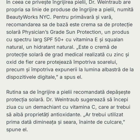
În ceea ce privește îngrijirea pielii, Dr. Weintraub are
propria sa linie de produse de îngrijire a pielii, numită
BeautyWorks NYC. Pentru primăvară și vară,
recomandarea sa de bază este crema sa de protecție
solară Physician’s Grade Sun Protection, un produs
cu spectru larg SPF 50+ cu vitamina E și squalan
natural, un hidratant natural. „Este o cremă de
protecție solară de grad medical realizată cu zinc și
oxid de fier care protejează împotriva soarelui,
precum și împotriva expunerii la lumina albastră de la
dispozitivele digitale,” a spus el.
Rutina sa de îngrijire a pielii recomandată depășește
protecția solară. Dr. Weintraub sugerează să începi
ziua cu un demachiant cu vitamina C, care ar trebui
să aibă proprietăți antioxidante. „Ar trebui utilizat
prima dată dimineața și seara, înainte de culcare,”
spune el.