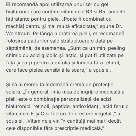
El recomandă apoi utilizarea unui ser cu gel
hialuronic care conține vitaminele B3 și B5, ambele
hidratante pentru piele. „Poate fi combinat cu
machiaj pentru și mai multă eficacitate,” spune Dr.
Weintraub. Pe lângă hidratarea pielii, el recomandă
folosirea padurilor sale strălucitoare o dată pe
săptămână, de asemenea. „Sunt ca un mini peeling
chimic cu acid glicolic și lactic, și pot fi utilizate pe
față și corp pentru a exfolia și lumina fără retinol,
care face pielea sensibilă la soare,” a spus el.
Și să ai mereu la îndemână cremă de protecție
solară. „În general, linia mea de îngrijire medicală a
pielii este o combinație personalizată de acizi
hialuronici, retinoli, peptide, antioxidanți, acid ferulic,
vitaminele E și C și factori de creștere vegetali,” a
spus el. „Vitaminele vin în cantități mai mari decât
cele disponibile fără prescripție medicală.”