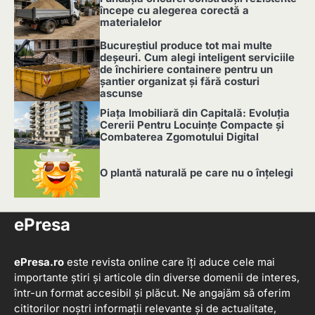
începe cu alegerea corectă a
materialelor
2
Bucureștiul produce tot mai multe
deșeuri. Cum alegi inteligent serviciile
de închiriere containere pentru un
șantier organizat și fără costuri
ascunse
3
Piața Imobiliară din Capitală: Evoluția
Cererii Pentru Locuințe Compacte și
Combaterea Zgomotului Digital
4
O plantă naturală pe care nu o înțelegi
5
ePresa
ePresa.ro
este revista online care îți aduce cele mai
importante știri și articole din diverse domenii de interes,
într-un format accesibil și plăcut. Ne angajăm să oferim
cititorilor noștri informații relevante și de actualitate,