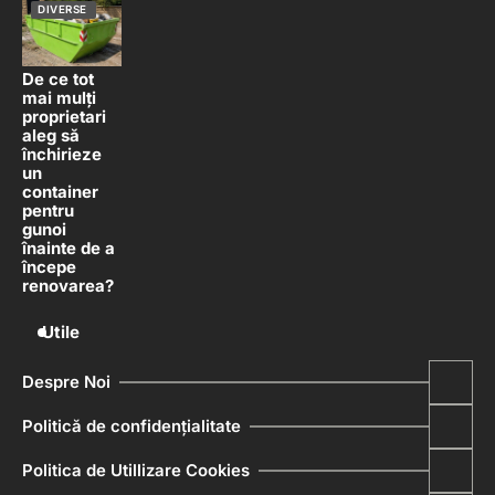
DIVERSE
De ce tot
mai mulți
proprietari
aleg să
închirieze
un
container
pentru
gunoi
înainte de a
începe
renovarea?
Utile
Despre Noi
Politică de confidențialitate
Politica de Utillizare Cookies