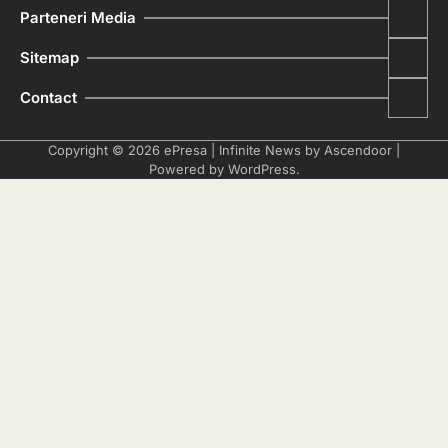
Parteneri Media
Sitemap
Contact
Copyright © 2026
ePresa
| Infinite News by
Ascendoor
|
Powered by
WordPress
.