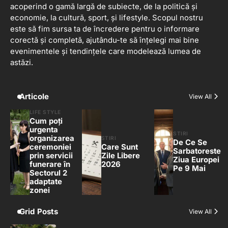
acoperind o gamă largă de subiecte, de la politică și
economie, la cultură, sport, și lifestyle. Scopul nostru
este să fim sursa ta de încredere pentru o informare
corectă și completă, ajutându-te să înțelegi mai bine
evenimentele și tendințele care modelează lumea de
astăzi.
Articole
View All
LIFE STYLE
Cum poți
urgenta
STIRI
organizarea
STIRI
De Ce Se
ceremoniei
Care Sunt
Sarbatoreste
prin servicii
Zile Libere
Ziua Europei
funerare în
2026
Pe 9 Mai
Sectorul 2
adaptate
zonei
Grid Posts
View All