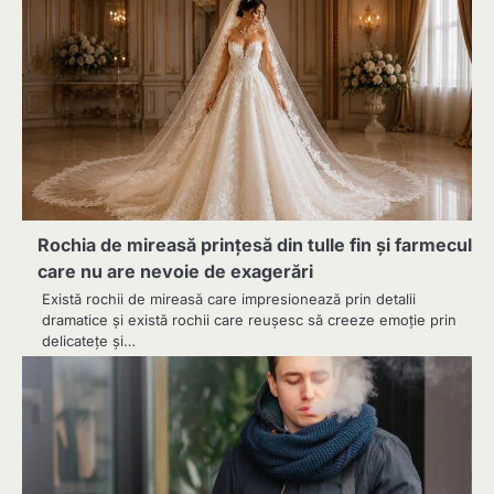
Rochia de mireasă prințesă din tulle fin și farmecul
care nu are nevoie de exagerări
Există rochii de mireasă care impresionează prin detalii
dramatice și există rochii care reușesc să creeze emoție prin
delicatețe și…