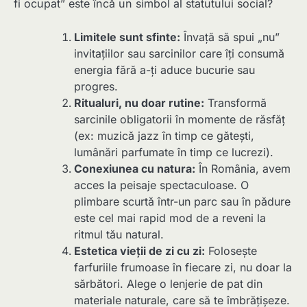
fi ocupat” este încă un simbol al statutului social?
Limitele sunt sfinte:
Învață să spui „nu”
invitațiilor sau sarcinilor care îți consumă
energia fără a-ți aduce bucurie sau
progres.
Ritualuri, nu doar rutine:
Transformă
sarcinile obligatorii în momente de răsfăț
(ex: muzică jazz în timp ce gătești,
lumânări parfumate în timp ce lucrezi).
Conexiunea cu natura:
În România, avem
acces la peisaje spectaculoase. O
plimbare scurtă într-un parc sau în pădure
este cel mai rapid mod de a reveni la
ritmul tău natural.
Estetica vieții de zi cu zi:
Folosește
farfuriile frumoase în fiecare zi, nu doar la
sărbători. Alege o lenjerie de pat din
materiale naturale, care să te îmbrățișeze.