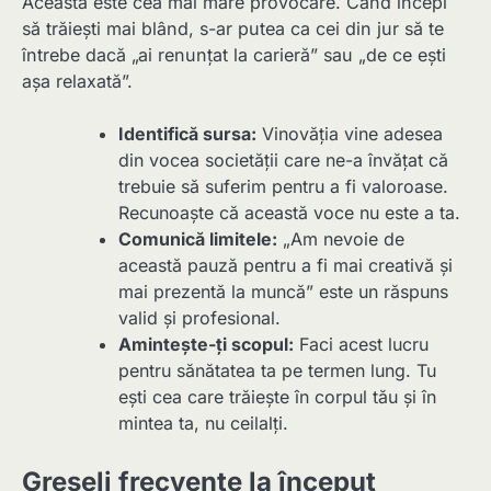
Aceasta este cea mai mare provocare. Când începi
să trăiești mai blând, s-ar putea ca cei din jur să te
întrebe dacă „ai renunțat la carieră” sau „de ce ești
așa relaxată”.
Identifică sursa:
Vinovăția vine adesea
din vocea societății care ne-a învățat că
trebuie să suferim pentru a fi valoroase.
Recunoaște că această voce nu este a ta.
Comunică limitele:
„Am nevoie de
această pauză pentru a fi mai creativă și
mai prezentă la muncă” este un răspuns
valid și profesional.
Amintește-ți scopul:
Faci acest lucru
pentru sănătatea ta pe termen lung. Tu
ești cea care trăiește în corpul tău și în
mintea ta, nu ceilalți.
Greșeli frecvente la început