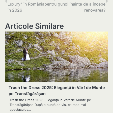
în
Luxury” în România
pentru gunoi înainte de a începe
articole
în 2026
renovarea?
Articole Similare
Trash the Dress 2025: Eleganță în Vârf de Munte
pe Transfăgărășan
Trash the Dress 2025: Eleganță în Vârf de Munte pe
Transfăgărășan După o nuntă de vis, ce mod mai
spectaculos…