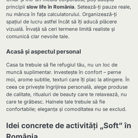
principii
slow life în România
. Setează-ți pauze reale,
nu mânca în fața calculatorului. Organizează-ți
spațiul de lucru astfel încât să îți aducă plăcere
vizuală. Învață să ceri termene limită realiste și
comunică clar nevoile tale.
Acasă și aspectul personal
Casa ta trebuie să fie refugiul tău, nu un loc de
muncă suplimentar. Investește în confort – perne
moi, arome subtile, texturi care îți plac la atingere. În
ceea ce privește îngrijirea personală, alege produse
de calitate, ritualuri de beauty care te relaxează, nu
care te grăbesc. Hainele tale trebuie să fie
confortabile; eleganța și comoditatea nu se exclud.
Idei concrete de activități „Soft” în
România