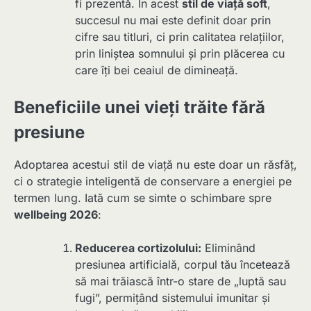
fi prezentă. În acest
stil de viață soft
,
succesul nu mai este definit doar prin
cifre sau titluri, ci prin calitatea relațiilor,
prin liniștea somnului și prin plăcerea cu
care îți bei ceaiul de dimineață.
Beneficiile unei vieți trăite fără
presiune
Adoptarea acestui stil de viață nu este doar un răsfăț,
ci o strategie inteligentă de conservare a energiei pe
termen lung. Iată cum se simte o schimbare spre
wellbeing 2026
:
Reducerea cortizolului:
Eliminând
presiunea artificială, corpul tău încetează
să mai trăiască într-o stare de „luptă sau
fugi”, permițând sistemului imunitar și