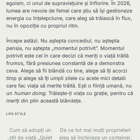
egoism, ci unul de supraviețuire și înflorire. În 2026,
lumea are nevoie de femei care știu să își gestioneze
energia cu înțelepciune, care aleg să trăiască în flux,
nu în opoziție cu propriul ritm.
Începe astăzi. Nu aștepta concediul, nu aștepta
pensia, nu aștepta „momentul potrivit”. Momentul
potrivit este cel în care decizi că meriți o viață trăită
frumos, fără presiunea constantă de a demonstra
ceva. Alege să fii blândă cu tine, alege să îți acorzi
timp și alege să îți umpli zilele cu acele mici detalii
care fac viața să merite trăită. Ești o ființă umană, nu
un
human doing
. Trăiește-ți viața cu grație, pentru că
meriți din plin această blândețe.
LIFE STYLE
Navigare
Cum să adopți un
De ce tot mai mulți proprietari
stil de viață „Quiet
aleg să închirieze un container