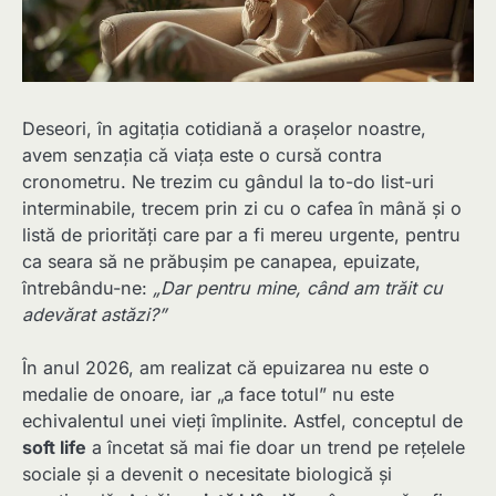
Deseori, în agitația cotidiană a orașelor noastre,
avem senzația că viața este o cursă contra
cronometru. Ne trezim cu gândul la to-do list-uri
interminabile, trecem prin zi cu o cafea în mână și o
listă de priorități care par a fi mereu urgente, pentru
ca seara să ne prăbușim pe canapea, epuizate,
întrebându-ne:
„Dar pentru mine, când am trăit cu
adevărat astăzi?”
În anul 2026, am realizat că epuizarea nu este o
medalie de onoare, iar „a face totul” nu este
echivalentul unei vieți împlinite. Astfel, conceptul de
soft life
a încetat să mai fie doar un trend pe rețelele
sociale și a devenit o necesitate biologică și