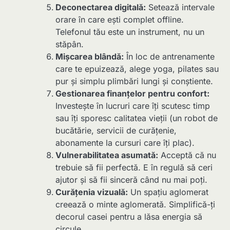
Deconectarea digitală:
Setează intervale
orare în care ești complet offline.
Telefonul tău este un instrument, nu un
stăpân.
Mișcarea blândă:
În loc de antrenamente
care te epuizează, alege yoga, pilates sau
pur și simplu plimbări lungi și conștiente.
Gestionarea finanțelor pentru confort:
Investește în lucruri care îți scutesc timp
sau îți sporesc calitatea vieții (un robot de
bucătărie, servicii de curățenie,
abonamente la cursuri care îți plac).
Vulnerabilitatea asumată:
Acceptă că nu
trebuie să fii perfectă. E în regulă să ceri
ajutor și să fii sinceră când nu mai poți.
Curățenia vizuală:
Un spațiu aglomerat
creează o minte aglomerată. Simplifică-ți
decorul casei pentru a lăsa energia să
circule.