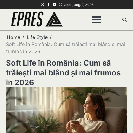
Skip
Twitter
Facebook
Youtube
Instagram
vineri, aug. 7, 2026
to
content
Home
Life Style
Soft Life în România: Cum să trăiești mai blând și mai
frumos în 2026
Soft Life în România: Cum să
trăiești mai blând și mai frumos
în 2026