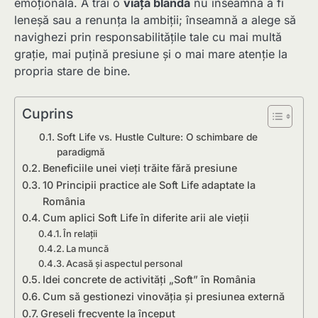
emoțională. A trăi o
viață blândă
nu înseamnă a fi
leneșă sau a renunța la ambiții; înseamnă a alege să
navighezi prin responsabilitățile tale cu mai multă
grație, mai puțină presiune și o mai mare atenție la
propria stare de bine.
Cuprins
Soft Life vs. Hustle Culture: O schimbare de
paradigmă
Beneficiile unei vieți trăite fără presiune
10 Principii practice ale Soft Life adaptate la
România
Cum aplici Soft Life în diferite arii ale vieții
În relații
La muncă
Acasă și aspectul personal
Idei concrete de activități „Soft” în România
Cum să gestionezi vinovăția și presiunea externă
Greșeli frecvente la început