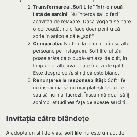
Transformarea „Soft Life” într-o nouă
listă de sarcini:
Nu încerca să „bifezi”
activități de relaxare. Dacă yoga ți se pare
o corvoadă, nu o face doar pentru că
scrie în articole că e „soft”.
Comparația:
Nu te uita la cum trăiesc alte
persoane pe Instagram. Soft life-ul tău
poate arăta ca o după-amiază de citit, în
timp ce al altcuiva poate fi o zi de gătit.
Este despre ce
tu
simți că este blând.
Renunțarea la responsabilități:
Soft life
nu înseamnă să nu mai plătești facturile
sau să nu mai lucrezi. Înseamnă doar să îți
schimbi atitudinea față de aceste sarcini.
Invitația către blândețe
A adopta un stil de viață
soft life
nu este un act de