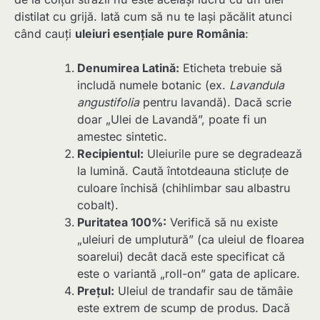
distilat cu grijă. Iată cum să nu te lași păcălit atunci
când cauți
uleiuri esențiale pure România
:
Denumirea Latină:
Eticheta trebuie să
includă numele botanic (ex.
Lavandula
angustifolia
pentru lavandă). Dacă scrie
doar „Ulei de Lavandă”, poate fi un
amestec sintetic.
Recipientul:
Uleiurile pure se degradează
la lumină. Caută întotdeauna sticluțe de
culoare închisă (chihlimbar sau albastru
cobalt).
Puritatea 100%:
Verifică să nu existe
„uleiuri de umplutură” (ca uleiul de floarea
soarelui) decât dacă este specificat că
este o variantă „roll-on” gata de aplicare.
Prețul:
Uleiul de trandafir sau de tămâie
este extrem de scump de produs. Dacă