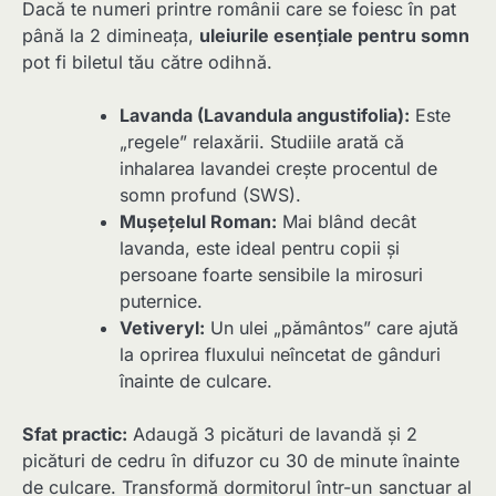
Dacă te numeri printre românii care se foiesc în pat
până la 2 dimineața,
uleiurile esențiale pentru somn
pot fi biletul tău către odihnă.
Lavanda (Lavandula angustifolia):
Este
„regele” relaxării. Studiile arată că
inhalarea lavandei crește procentul de
somn profund (SWS).
Mușețelul Roman:
Mai blând decât
lavanda, este ideal pentru copii și
persoane foarte sensibile la mirosuri
puternice.
Vetiveryl:
Un ulei „pământos” care ajută
la oprirea fluxului neîncetat de gânduri
înainte de culcare.
Sfat practic:
Adaugă 3 picături de lavandă și 2
picături de cedru în difuzor cu 30 de minute înainte
de culcare. Transformă dormitorul într-un sanctuar al