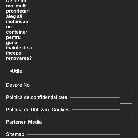
De ce tot
mai mulți
proprietari
aleg să
închirieze
un
container
pentru
gunoi
înainte de a
începe
renovarea?
Utile
Despre Noi
Politică de confidențialitate
Politica de Utillizare Cookies
Parteneri Media
Sitemap