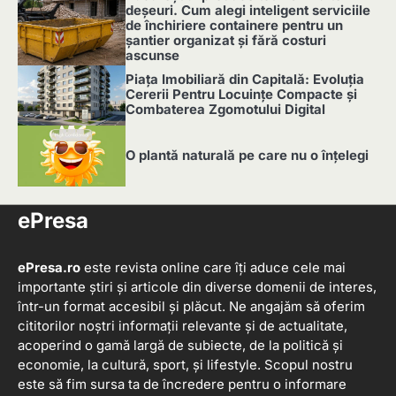
deșeuri. Cum alegi inteligent serviciile
de închiriere containere pentru un
șantier organizat și fără costuri
ascunse
3
Piața Imobiliară din Capitală: Evoluția
Cererii Pentru Locuințe Compacte și
Combaterea Zgomotului Digital
4
O plantă naturală pe care nu o înțelegi
5
ePresa
ePresa.ro
este revista online care îți aduce cele mai
importante știri și articole din diverse domenii de interes,
într-un format accesibil și plăcut. Ne angajăm să oferim
cititorilor noștri informații relevante și de actualitate,
acoperind o gamă largă de subiecte, de la politică și
economie, la cultură, sport, și lifestyle. Scopul nostru
este să fim sursa ta de încredere pentru o informare