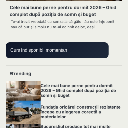
Cele mai bune perne pentru dormit 2026 – Ghid
complet după poziția de somn și buget
Te-ai trezit vreodată cu senzația că gâtul tău este înțepenit
sau că pur și simplu nu te-ai odihnit deloc, deși…
Curs indisponibil momentan
Trending
Cele mai bune perne pentru dormit
2026 – Ghid complet după poziția de
somn și buget
1
Fundația oricărei construcții rezistente
începe cu alegerea corectă a
materialelor
2
Bucureștiul produce tot mai multe