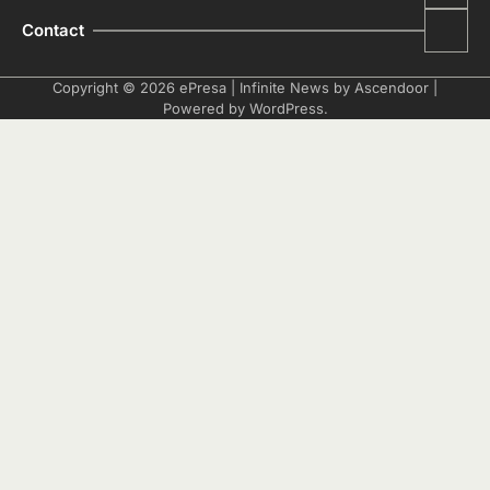
Contact
Copyright © 2026
ePresa
| Infinite News by
Ascendoor
|
Powered by
WordPress
.