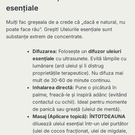
esențiale
Mulți fac greșeala de a crede că „dacă e natural, nu
poate face rău”. Greșit! Uleiurile esențiale sunt
substanțe extrem de concentrate.
Difuzarea:
Folosește un
difuzor uleiuri
esențiale
cu ultrasunete. Evită lămpile cu
lumânare (ard uleiul și îi distrug
proprietățile terapeutice). Nu difuza mai
mult de 30-60 de minute continuu.
Inhalarea directă:
Pune o picătură în
palme, freacă-le și inspiră adânc (evitând
contactul cu ochii). Ideal pentru momente
de panică sau greață (uleiul de mentă).
Masaj (Aplicare topică):
ÎNTOTDEAUNA
diluează uleiul esențial într-un ulei purtător
(ulei de cocos fracționat, ulei de migdale,