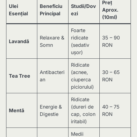
Preț
Ulei
Beneficiu
Studii/Dov
Aprox.
Esențial
Principal
ezi
(10ml)
Foarte
Relaxare &
ridicate
35 – 90
Lavandă
Somn
(sedativ
RON
ușor)
Ridicate
Antibacteri
(acnee,
30 – 65
Tea Tree
an
ciuperca
RON
piciorului)
Ridicate
Energie &
(dureri de
40 – 75
Mentă
Digestie
cap, colon
RON
iritabil)
Medii