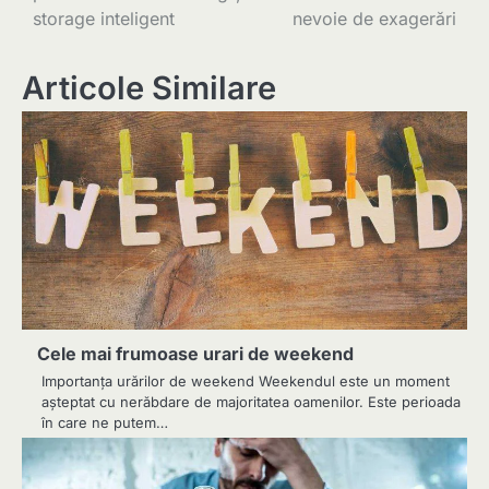
articole
storage inteligent
nevoie de exagerări
Articole Similare
Cele mai frumoase urari de weekend
Importanța urărilor de weekend Weekendul este un moment
așteptat cu nerăbdare de majoritatea oamenilor. Este perioada
în care ne putem…