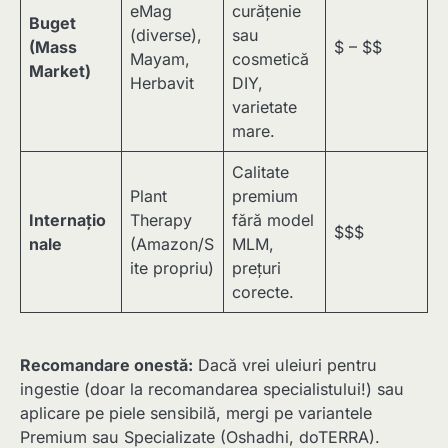
eMag
curățenie
Buget
(diverse),
sau
(Mass
$ – $$
Mayam,
cosmetică
Market)
Herbavit
DIY,
varietate
mare.
Calitate
Plant
premium
Internațio
Therapy
fără model
$$$
nale
(Amazon/S
MLM,
ite propriu)
prețuri
corecte.
Recomandare onestă:
Dacă vrei uleiuri pentru
ingestie (doar la recomandarea specialistului!) sau
aplicare pe piele sensibilă, mergi pe variantele
Premium sau Specializate (Oshadhi, doTERRA).