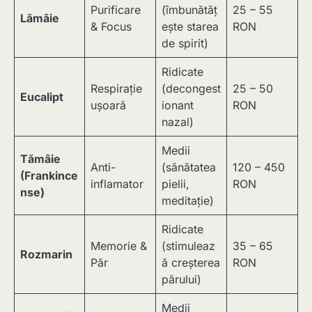
Purificare
(îmbunătăț
25 – 55
Lămâie
& Focus
ește starea
RON
de spirit)
Ridicate
Respirație
(decongest
25 – 50
Eucalipt
ușoară
ionant
RON
nazal)
Medii
Tămâie
Anti-
(sănătatea
120 – 450
(Frankince
inflamator
pielii,
RON
nse)
meditație)
Ridicate
Memorie &
(stimuleaz
35 – 65
Rozmarin
Păr
ă creșterea
RON
părului)
Medii