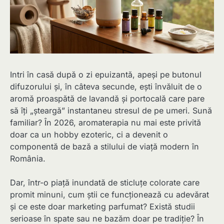
Intri în casă după o zi epuizantă, apeși pe butonul
difuzorului și, în câteva secunde, ești învăluit de o
aromă proaspătă de lavandă și portocală care pare
să îți „șteargă” instantaneu stresul de pe umeri. Sună
familiar? În 2026, aromaterapia nu mai este privită
doar ca un hobby ezoteric, ci a devenit o
componentă de bază a stilului de viață modern în
România.
Dar, într-o piață inundată de sticluțe colorate care
promit minuni, cum știi ce funcționează cu adevărat
și ce este doar marketing parfumat? Există studii
serioase în spate sau ne bazăm doar pe tradiție? În