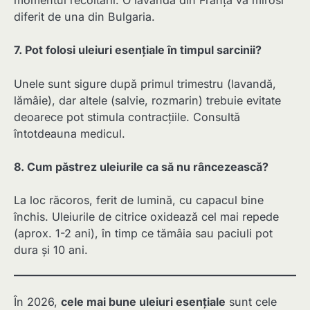
momentul recoltării. O lavandă din Franța va mirosi
diferit de una din Bulgaria.
7. Pot folosi uleiuri esențiale în timpul sarcinii?
Unele sunt sigure după primul trimestru (lavandă,
lămâie), dar altele (salvie, rozmarin) trebuie evitate
deoarece pot stimula contracțiile. Consultă
întotdeauna medicul.
8. Cum păstrez uleiurile ca să nu râncezească?
La loc răcoros, ferit de lumină, cu capacul bine
închis. Uleiurile de citrice oxidează cel mai repede
(aprox. 1-2 ani), în timp ce tămâia sau paciuli pot
dura și 10 ani.
În 2026,
cele mai bune uleiuri esențiale
sunt cele