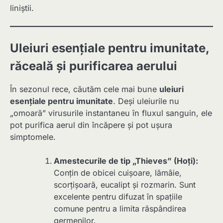
liniștii.
Uleiuri esențiale pentru imunitate,
răceală și purificarea aerului
În sezonul rece, căutăm cele mai bune
uleiuri
esențiale pentru imunitate
. Deși uleiurile nu
„omoară” virusurile instantaneu în fluxul sanguin, ele
pot purifica aerul din încăpere și pot ușura
simptomele.
Amestecurile de tip „Thieves” (Hoți):
Conțin de obicei cuișoare, lămâie,
scorțișoară, eucalipt și rozmarin. Sunt
excelente pentru difuzat în spațiile
comune pentru a limita răspândirea
germenilor.