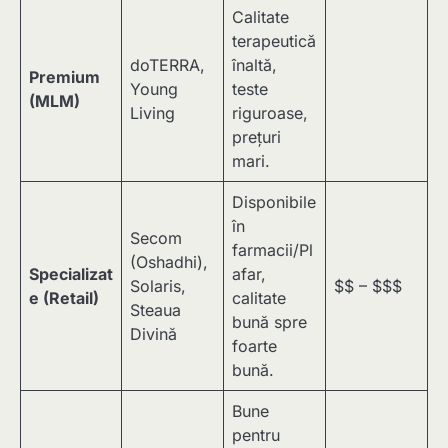
Calitate
terapeutică
doTERRA,
înaltă,
Premium
Young
teste
(MLM)
Living
riguroase,
prețuri
mari.
Disponibile
în
Secom
farmacii/Pl
(Oshadhi),
Specializat
afar,
Solaris,
$$ – $$$
e (Retail)
calitate
Steaua
bună spre
Divină
foarte
bună.
Bune
pentru