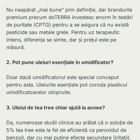
Nu neapărat „mai bune” prin definiție, dar brandurile
premium precum doTERRA investesc enorm în testări
de puritate (CPTG) pentru a se asigura că nu există
pesticide sau metale grele. Pentru uz terapeutic
intens, diferența se simte, dar și prețul este pe
măsură.
2. Pot pune uleiuri esențiale în umidificator?
Doar dacă umidificatorul este special conceput
pentru asta. Uleiurile esențiale pot coroda plasticul
umidificatoarelor obișnuite.
3. Uleiul de tea tree chiar ajută la acnee?
Da, numeroase studii clinice au arătat că o soluție de
5% tea tree este la fel de eficientă ca peroxidul de
benzoil, dar cu mai puține efecte secundare (iritații).