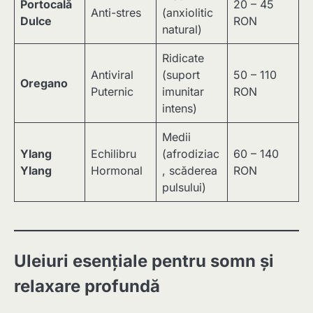
Portocală
20 – 45
Anti-stres
(anxiolitic
Dulce
RON
natural)
Ridicate
Antiviral
(suport
50 – 110
Oregano
Puternic
imunitar
RON
intens)
Medii
Ylang
Echilibru
(afrodiziac
60 – 140
Ylang
Hormonal
, scăderea
RON
pulsului)
Uleiuri esențiale pentru somn și
relaxare profundă