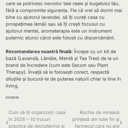
care se potrivesc nevoilor tale reale și bugetului tău,
fără a compromite siguranța. Fie că vrei să dormi mai
bine cu ajutorul lavandei, să îți cureți casa cu
prospețimea lămâii sau să îți crești focusul cu
ajutorul mentei, aromaterapia este un instrument
puternic atunci când este folosit cu discernământ.
Recomandarea noastră finală:
Începe cu un kit de
bază (Lavandă, Lămâie, Mentă și Tea Tree) de la un
brand de încredere (cum este Secom sau Plant
Therapy). Învață să le folosești corect, respectă
diluțiile și bucură-te de puterea naturii chiar la tine în
living.
DIVERSE
Navigare
Cum să îți organizezi casa
Rochia de mireasă
în 2026 – 10 trucuri
prințesă din tulle fin și
în
practice de decluttering și
farmecul care nu are