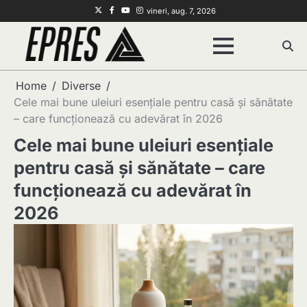
Skip
Twitter
Facebook
Youtube
Instagram
vineri, aug. 7, 2026
to
content
Home
Diverse
Cele mai bune uleiuri esențiale pentru casă și sănătate
– care funcționează cu adevărat în 2026
Cele mai bune uleiuri esențiale
pentru casă și sănătate – care
funcționează cu adevărat în
2026