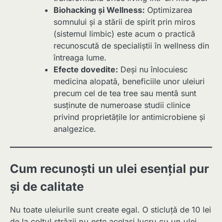
Biohacking și Wellness:
Optimizarea
somnului și a stării de spirit prin miros
(sistemul limbic) este acum o practică
recunoscută de specialiștii în wellness din
întreaga lume.
Efecte dovedite:
Deși nu înlocuiesc
medicina alopată, beneficiile unor uleiuri
precum cel de tea tree sau mentă sunt
susținute de numeroase studii clinice
privind proprietățile lor antimicrobiene și
analgezice.
Cum recunoști un ulei esențial pur
și de calitate
Nu toate uleiurile sunt create egal. O sticluță de 10 lei
de la colțul străzii nu este același lucru cu un ulei