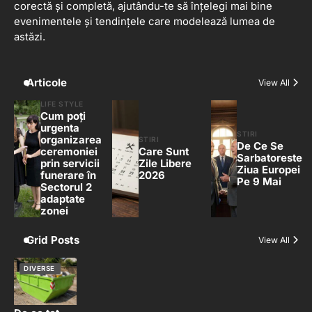
corectă și completă, ajutându-te să înțelegi mai bine
evenimentele și tendințele care modelează lumea de
astăzi.
Articole
View All
LIFE STYLE
Cum poți
urgenta
STIRI
organizarea
STIRI
De Ce Se
ceremoniei
Care Sunt
Sarbatoreste
prin servicii
Zile Libere
Ziua Europei
funerare în
2026
Pe 9 Mai
Sectorul 2
adaptate
zonei
Grid Posts
View All
DIVERSE