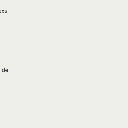
reea
e de