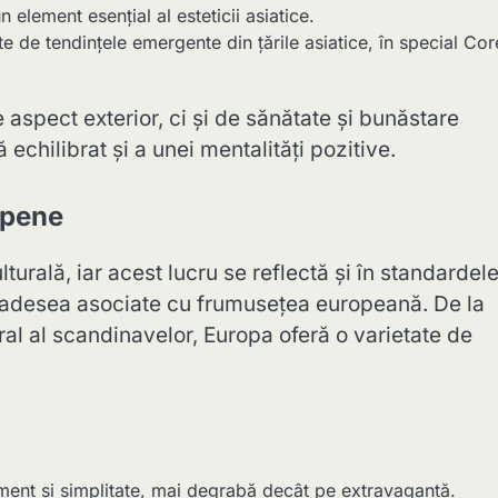
n element esențial al esteticii asiatice.
ate de tendințele emergente din țările asiatice, în special Co
aspect exterior, ci și de sănătate și bunăstare
ă echilibrat și a unei mentalități pozitive.
opene
urală, iar acest lucru se reflectă și în standardel
t adesea asociate cu frumusețea europeană. De la
al al scandinavelor, Europa oferă o varietate de
ent și simplitate, mai degrabă decât pe extravagantă.