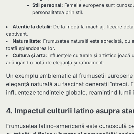
Stil personal:
Femeile europene sunt cunoscute
personalitatea prin stil.
Atentie la detalii:
De la modă la machiaj, fiecare detal
captivant.
Naturalitate:
Frumusețea naturală este apreciată, cu ac
toată splendoarea lor.
Cultura și arta:
Influențele culturale și artistice joacă
adăugând o notă de eleganță și rafinament.
Un exemplu emblematic al frumuseții europene es
eleganță naturală au fascinat generații întregi.
influențeze tendințele globale, reamintind lumii i
4. Impactul culturii latino asupra s
Frumusețea latino-americană este cunoscută pen