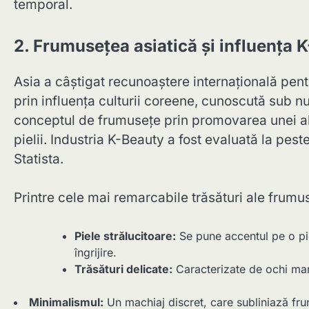
temporal.
2. Frumusețea asiatică și influența 
Asia a câștigat recunoaștere internațională pent
prin influența culturii coreene, cunoscută sub 
conceptul de frumusețe prin promovarea unei abor
pielii. Industria K-Beauty a fost evaluată la peste
Statista.
Printre cele mai remarcabile trăsături ale frumu
Piele strălucitoare:
Se pune accentul pe o piel
îngrijire.
Trăsături delicate:
Caracterizate de ochi mari
Minimalismul:
Un machiaj discret, care subliniază fru