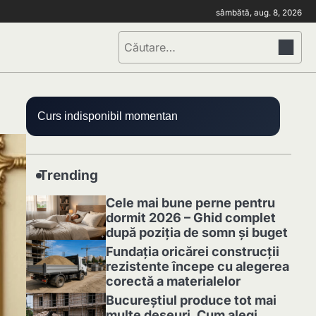
sâmbătă, aug. 8, 2026
Caută
după:
Curs indisponibil momentan
Trending
Cele mai bune perne pentru
dormit 2026 – Ghid complet
după poziția de somn și buget
1
Fundația oricărei construcții
rezistente începe cu alegerea
corectă a materialelor
2
Bucureștiul produce tot mai
multe deșeuri. Cum alegi