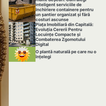
inteligent serviciile de
închiriere containere pentru
un șantier organizat și fără
costuri ascunse
3
Piața Imobiliară din Capitală:
Evoluția Cererii Pentru
Locuințe Compacte și
Combaterea Zgomotului
Digital
4
O plantă naturală pe care nu o
înțelegi
5