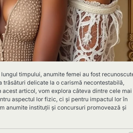
lungul timpului, anumite femei au fost recunoscute
a trăsături delicate la o carismă necontestabilă,
În acest articol, vom explora câteva dintre cele mai
u aspectul lor fizic, ci și pentru impactul lor în
 anumite instituții și concursuri promovează și