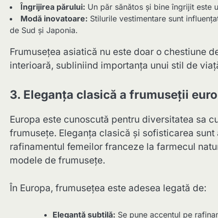
Îngrijirea părului:
Un păr sănătos și bine îngrijit este u
Modă inovatoare:
Stilurile vestimentare sunt influenț
de Sud și Japonia.
Frumusețea asiatică nu este doar o chestiune de 
interioară, subliniind importanța unui stil de viaț
3. Eleganța clasică a frumuseții eur
Europa este cunoscută pentru diversitatea sa cult
frumusețe. Eleganța clasică și sofisticarea sun
rafinamentul femeilor franceze la farmecul natur
modele de frumusețe.
În Europa, frumusețea este adesea legată de:
Eleganță subtilă:
Se pune accentul pe rafinam