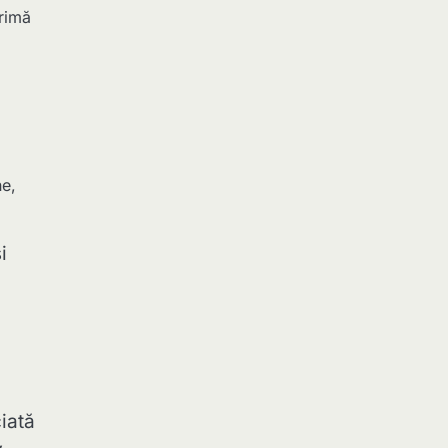
primă
ne,
i
iată