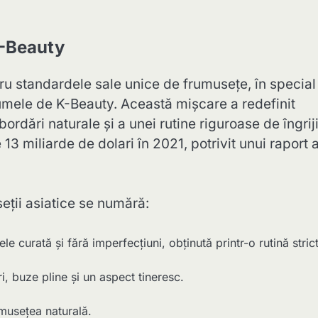
K-Beauty
ru standardele sale unice de frumusețe, în special
numele de K-Beauty. Această mișcare a redefinit
dări naturale și a unei rutine riguroase de îngriji
 13 miliarde de dolari în 2021, potrivit unui raport a
seții asiatice se numără:
e curată și fără imperfecțiuni, obținută printr-o rutină stric
, buze pline și un aspect tineresc.
musețea naturală.