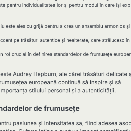
 pentru individualitatea lor și pentru modul în care își ex
iu este ales cu grijă pentru a crea un ansamblu armonios și
cent pe trăsături autentice și nealterate, care strălucesc în
 un rol crucial în definirea standardelor de frumusețe europe
te Audrey Hepburn, ale cărei trăsături delicate ș
 Frumusețea europeană continuă să inspire și să
mportanța stilului personal și a autenticității.
tandardelor de frumusețe
tru pasiunea și intensitatea sa, fiind adesea asoc