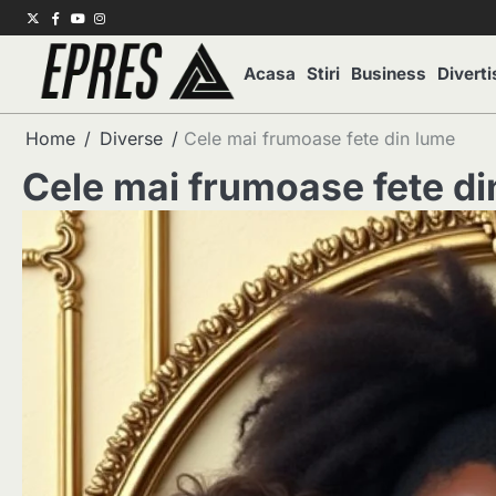
Skip
Twitter
Facebook
Youtube
Instagram
to
content
Acasa
Stiri
Business
Divert
Home
Diverse
Cele mai frumoase fete din lume
Cele mai frumoase fete di