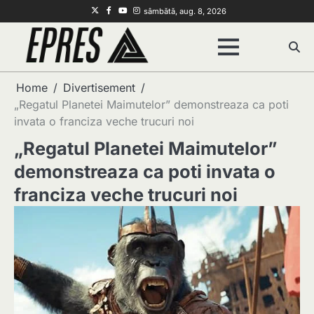
Skip
Twitter
Facebook
Youtube
Instagram
sâmbătă, aug. 8, 2026
to
content
Home
Divertisement
„Regatul Planetei Maimutelor” demonstreaza ca poti
invata o franciza veche trucuri noi
„Regatul Planetei Maimutelor”
demonstreaza ca poti invata o
franciza veche trucuri noi