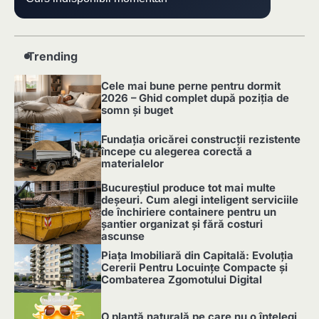
Trending
Cele mai bune perne pentru dormit
2026 – Ghid complet după poziția de
somn și buget
1
Fundația oricărei construcții rezistente
începe cu alegerea corectă a
materialelor
2
Bucureștiul produce tot mai multe
deșeuri. Cum alegi inteligent serviciile
de închiriere containere pentru un
șantier organizat și fără costuri
ascunse
3
Piața Imobiliară din Capitală: Evoluția
Cererii Pentru Locuințe Compacte și
Combaterea Zgomotului Digital
4
O plantă naturală pe care nu o înțelegi