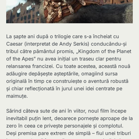
La șapte ani după o trilogie care s-a încheiat cu
Caesar (interpretat de Andy Serkis) conducându-și
tribul către pământul promis, „Kingdom of the Planet
of the Apes” nu avea inițial un traseu clar pentru
relansarea francizei. Cu toate acestea, această nouă
adăugire depășește așteptările, omagiind sursa
originală în timp ce construiește o aventură robustă
și chiar reflecționată în jurul unei idei centrate pe
maimuțe.
Sărind câteva sute de ani în viitor, noul film începe
inevitabil puțin lent, deoarece pornește aproape de la
zero în ceea ce privește personajele și complotul.
Deși premisa pare extrem de simplă – fiul unei triburi