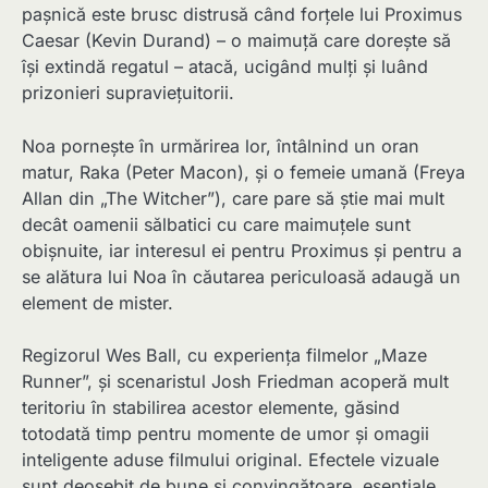
pașnică este brusc distrusă când forțele lui Proximus
Caesar (Kevin Durand) – o maimuță care dorește să
își extindă regatul – atacă, ucigând mulți și luând
prizonieri supraviețuitorii.
Noa pornește în urmărirea lor, întâlnind un oran
matur, Raka (Peter Macon), și o femeie umană (Freya
Allan din „The Witcher”), care pare să știe mai mult
decât oamenii sălbatici cu care maimuțele sunt
obișnuite, iar interesul ei pentru Proximus și pentru a
se alătura lui Noa în căutarea periculoasă adaugă un
element de mister.
Regizorul Wes Ball, cu experiența filmelor „Maze
Runner”, și scenaristul Josh Friedman acoperă mult
teritoriu în stabilirea acestor elemente, găsind
totodată timp pentru momente de umor și omagii
inteligente aduse filmului original. Efectele vizuale
sunt deosebit de bune și convingătoare, esențiale