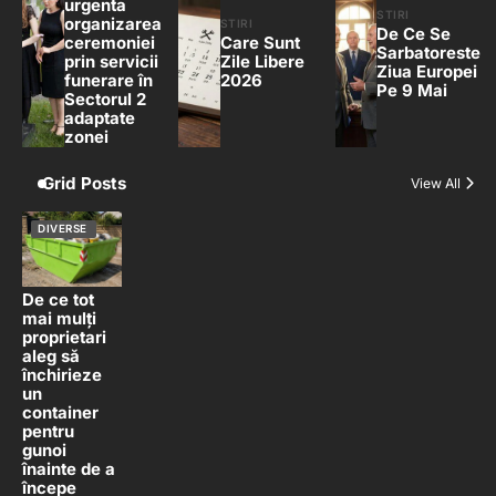
urgenta
STIRI
organizarea
STIRI
De Ce Se
ceremoniei
Care Sunt
Sarbatoreste
prin servicii
Zile Libere
Ziua Europei
funerare în
2026
Pe 9 Mai
Sectorul 2
adaptate
zonei
Grid Posts
View All
DIVERSE
De ce tot
mai mulți
proprietari
aleg să
închirieze
un
container
pentru
gunoi
înainte de a
începe