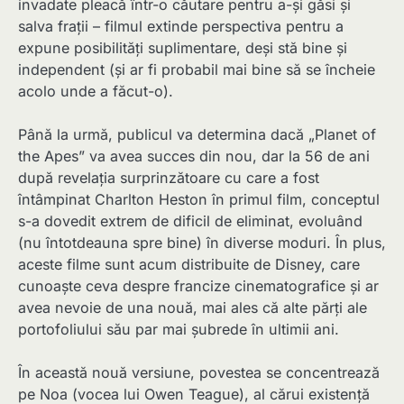
invadate pleacă într-o căutare pentru a-și găsi și
salva frații – filmul extinde perspectiva pentru a
expune posibilități suplimentare, deși stă bine și
independent (și ar fi probabil mai bine să se încheie
acolo unde a făcut-o).
Până la urmă, publicul va determina dacă „Planet of
the Apes” va avea succes din nou, dar la 56 de ani
după revelația surprinzătoare cu care a fost
întâmpinat Charlton Heston în primul film, conceptul
s-a dovedit extrem de dificil de eliminat, evoluând
(nu întotdeauna spre bine) în diverse moduri. În plus,
aceste filme sunt acum distribuite de Disney, care
cunoaște ceva despre francize cinematografice și ar
avea nevoie de una nouă, mai ales că alte părți ale
portofoliului său par mai șubrede în ultimii ani.
În această nouă versiune, povestea se concentrează
pe Noa (vocea lui Owen Teague), al cărui existență