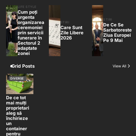
LIFE STYLE
Cum poți
urgenta
STIRI
organizarea
STIRI
De Ce Se
ceremoniei
Care Sunt
Sarbatoreste
prin servicii
Zile Libere
Ziua Europei
funerare în
2026
Pe 9 Mai
Sectorul 2
adaptate
zonei
Grid Posts
View All
DIVERSE
De ce tot
mai mulți
proprietari
aleg să
închirieze
un
container
pentru