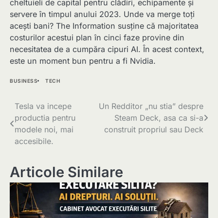
cheltuieli de capital pentru clădiri, echipamente și
servere în timpul anului 2023. Unde va merge toți
acești bani? The Information susține că majoritatea
costurilor acestui plan în cinci faze provine din
necesitatea de a cumpăra cipuri AI. În acest context,
este un moment bun pentru a fi Nvidia.
BUSINESS
TECH
Navigare
Tesla va incepe
Un Redditor „nu stia” despre
productia pentru
Steam Deck, asa ca si-a
în
modele noi, mai
construit propriul sau Deck
articole
accesibile.
Articole Similare