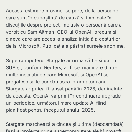
Această estimare provine, se pare, de la persoane
care sunt în cunoștință de cauză și implicate în
discuțiile despre proiect, inclusiv o persoană care a
vorbit cu Sam Altman, CEO-ul OpenAI, precum și
cineva care are acces la analiza inițială a costurilor
de la Microsoft. Publicația a păstrat sursele anonime.
Supercomputerul Stargate ar urma să fie situat în
SUA și, conform Reuters, ar fi cel mai mare dintre
multe instalații pe care Microsoft și OpenAI se
pregătesc să le construiască în următorii ani.
Stargate ar putea fi lansat până în 2028, dar înainte
de aceasta, OpenAI va primi în continuare upgrade-
uri periodice, următorul mare update AI fiind
planificat pentru începutul anului 2025.
Stargate marchează a cincea și ultima (deocamdată)
fază a proiectelor de supercomputere ale Microsoft