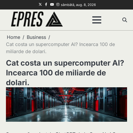
Skip
Twitter
Facebook
Youtube
Instagram
sâmbătă, aug. 8, 2026
to
content
Home
Business
Cat costa un supercomputer AI? Incearca 100 de
miliarde de dolari.
Cat costa un supercomputer AI?
Incearca 100 de miliarde de
dolari.