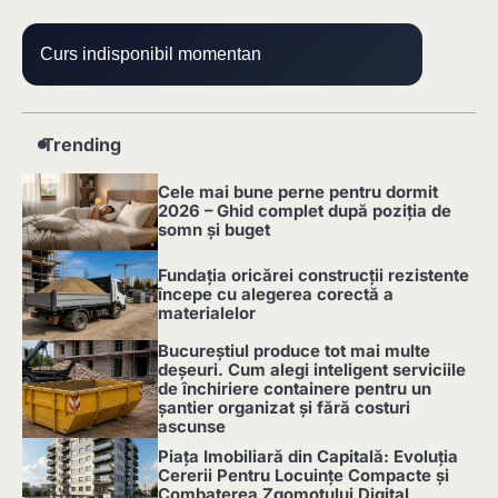
Curs indisponibil momentan
Trending
Cele mai bune perne pentru dormit
2026 – Ghid complet după poziția de
somn și buget
1
Fundația oricărei construcții rezistente
începe cu alegerea corectă a
materialelor
2
Bucureștiul produce tot mai multe
deșeuri. Cum alegi inteligent serviciile
de închiriere containere pentru un
șantier organizat și fără costuri
ascunse
3
Piața Imobiliară din Capitală: Evoluția
Cererii Pentru Locuințe Compacte și
Combaterea Zgomotului Digital