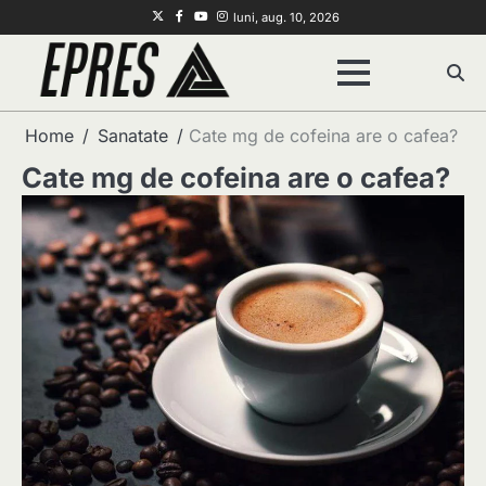
Skip
Twitter
Facebook
Youtube
Instagram
luni, aug. 10, 2026
to
content
Home
Sanatate
Cate mg de cofeina are o cafea?
Cate mg de cofeina are o cafea?