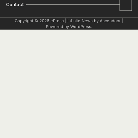
Contact
Copyright © 2026
ePresa
| Infinite News by
Ascendoor
|
Powered by
WordPress
.