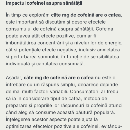
Impactul cofeinei asupra sănătății
În timp ce explorăm
câte mg de cofeină are o cafea
,
este important să discutăm și despre efectele
consumului de cofeină asupra sănătății. Cofeina
poate avea atât efecte pozitive, cum ar fi
îmbunătățirea concentrării și a nivelurilor de energie,
cât și potențiale efecte negative, inclusiv anxietatea
și perturbarea somnului, în funcție de sensibilitatea
individuală și cantitatea consumată.
Așadar,
câte mg de cofeină are o cafea
nu este o
întrebare cu un răspuns simplu, deoarece depinde
de mai mulți factori variabili. Consumatorii ar trebui
să ia în considerare tipul de cafea, metoda de
preparare și propriile lor răspunsuri la cofeină atunci
când aleg să consume această băutură populară.
Înțelegerea acestor aspecte poate ajuta la
optimizarea efectelor pozitive ale cofeinei, evitându-