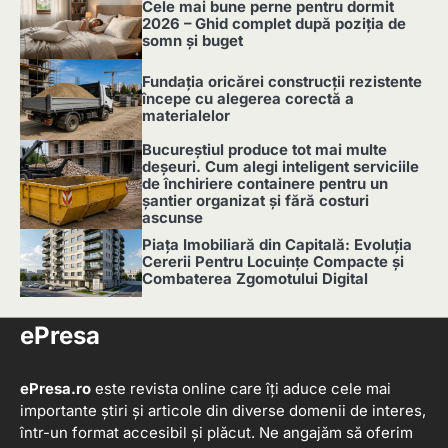
Cele mai bune perne pentru dormit
2026 – Ghid complet după poziția de
somn și buget
2
Fundația oricărei construcții rezistente
începe cu alegerea corectă a
materialelor
3
Bucureștiul produce tot mai multe
deșeuri. Cum alegi inteligent serviciile
de închiriere containere pentru un
șantier organizat și fără costuri
ascunse
4
Piața Imobiliară din Capitală: Evoluția
Cererii Pentru Locuințe Compacte și
Combaterea Zgomotului Digital
5
ePresa
ePresa.ro
este revista online care îți aduce cele mai
importante știri și articole din diverse domenii de interes,
într-un format accesibil și plăcut. Ne angajăm să oferim