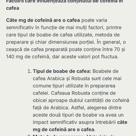
Factorii care influențează conținutul de cofeină în
cafea
Câte mg de cofeină are o cafea
poate varia
semnificativ în funcție de mai mulți factori, printre
care tipul de boabe de cafea utilizate, metoda de
preparare și chiar dimensiunea porției. În general, o
ceașcă de cafea preparată poate conține între 70 și
140 mg de cofeină, dar aceste valori pot fluctua.
Tipul de boabe de cafea:
Boabele de
cafea Arabica și Robusta sunt cele mai
comune tipuri utilizate în prepararea
cafelei. Cafeaua Robusta conține de
obicei aproape dublul cantității de cofeină
față de Arabica. Astfel, alegerea dintre
aceste două tipuri de boabe va avea un
impact semnificativ asupra întrebării
câte
mg de cofeină are o cafea
.