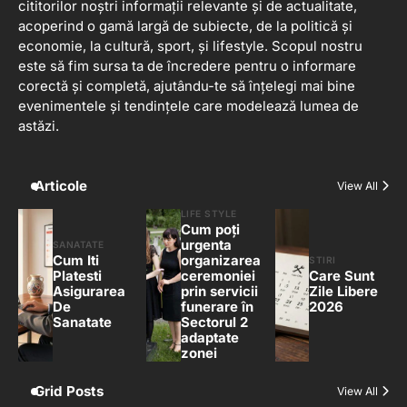
cititorilor noștri informații relevante și de actualitate,
acoperind o gamă largă de subiecte, de la politică și
economie, la cultură, sport, și lifestyle. Scopul nostru
este să fim sursa ta de încredere pentru o informare
corectă și completă, ajutându-te să înțelegi mai bine
evenimentele și tendințele care modelează lumea de
astăzi.
Articole
View All
LIFE STYLE
Cum poți
urgenta
SANATATE
Cum Iti
organizarea
STIRI
Platesti
ceremoniei
Care Sunt
Asigurarea
prin servicii
Zile Libere
De
funerare în
2026
Sanatate
Sectorul 2
adaptate
zonei
Grid Posts
View All