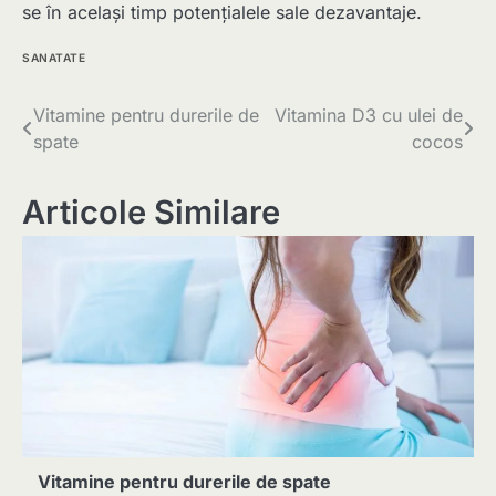
se în același timp potențialele sale dezavantaje.
SANATATE
Navigare
Vitamine pentru durerile de
Vitamina D3 cu ulei de
spate
cocos
în
articole
Articole Similare
Vitamine pentru durerile de spate