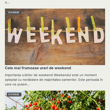
o…
DIVERSE
Cele mai frumoase urari de weekend
Importanța urărilor de weekend Weekendul este un moment
așteptat cu nerăbdare de majoritatea oamenilor. Este perioada în
care ne putem…
DIVERSE