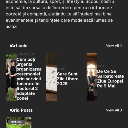
economie, la cultură, sport, și lifestyle. Scopul nostru
este să fim sursa ta de încredere pentru o informare
corectă și completă, ajutându-te să înțelegi mai bine
evenimentele și tendințele care modelează lumea de
astăzi.
Articole
View All
LIFE STYLE
Cum poți
urgenta
STIRI
organizarea
STIRI
De Ce Se
ceremoniei
Care Sunt
Sarbatoreste
prin servicii
Zile Libere
Ziua Europei
funerare în
2026
Pe 9 Mai
Sectorul 2
adaptate
zonei
Grid Posts
View All
DIVERSE