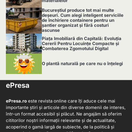
materialelor
2
Bucureștiul produce tot mai multe
deșeuri. Cum alegi inteligent serviciile
de închiriere containere pentru un
șantier organizat și fără costuri
ascunse
3
Piața Imobiliară din Capitală: Evoluția
Cererii Pentru Locuințe Compacte și
Combaterea Zgomotului Digital
4
O plantă naturală pe care nu o înțelegi
5
ePresa
ePresa.ro
este revista online care îți aduce cele mai
importante știri și articole din diverse domenii de interes,
într-un format accesibil și plăcut. Ne angajăm să oferim
cititorilor noștri informații relevante și de actualitate,
acoperind o gamă largă de subiecte, de la politică și