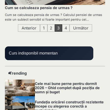
Cum se calculeaza pensia de urmas ?
Cum se calculeaza pensia de urmas ? Calculul pensiei de urmas
este un subiect sensibil si foarte important pentru cei…
Paginație
Anterior
1
2
3
4
Următor
articole
Curs indisponibil momentan
Trending
Cele mai bune perne pentru dormit
2026 – Ghid complet după poziția de
somn și buget
1
Fundația oricărei construcții rezistente
începe cu alegerea corectă a