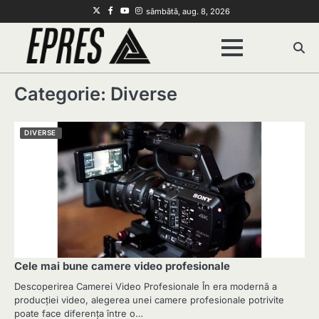
Skip
Twitter
Facebook
Youtube
Instagram
sâmbătă, aug. 8, 2026
to
content
Categorie:
Diverse
DIVERSE
Cele mai bune camere video profesionale
Descoperirea Camerei Video Profesionale În era modernă a
producției video, alegerea unei camere profesionale potrivite
poate face diferența între o…