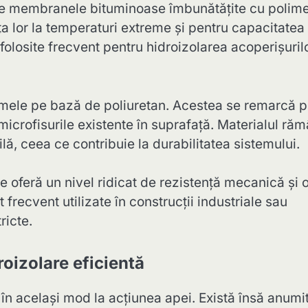
de membranele bituminoase îmbunătățite cu polime
a lor la temperaturi extreme și pentru capacitatea
t folosite frecvent pentru hidroizolarea acoperișuril
stemele pe bază de poliuretan. Acestea se remarcă p
 microfisurile existente în suprafață. Materialul ră
ilă, ceea ce contribuie la durabilitatea sistemului.
 oferă un nivel ridicat de rezistență mecanică și 
recvent utilizate în construcții industriale sau
ricte.
roizolare eficientă
în același mod la acțiunea apei. Există însă anumi