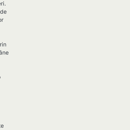
ri.
 de
or
rin
mâne
o
te