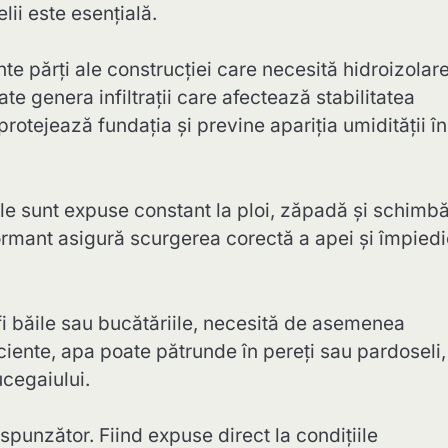
ii este esențială.
te părți ale construcției care necesită hidroizolare
te genera infiltrații care afectează stabilitatea
protejează fundația și previne apariția umidității în
 Ele sunt expuse constant la ploi, zăpadă și schimbă
ormant asigură scurgerea corectă a apei și împied
 fi băile sau bucătăriile, necesită de asemenea
ficiente, apa poate pătrunde în pereți sau pardoseli,
ucegaiului.
espunzător. Fiind expuse direct la condițiile