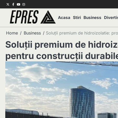
Skip
Twitter
Facebook
Youtube
Instagram
to
content
Acasa
Stiri
Business
Divert
Home
Business
Soluții premium de hidroizolatie: pro
Soluții premium de hidroiz
pentru construcții durabil