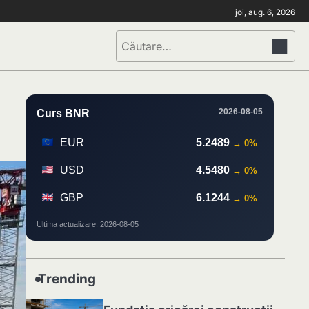
joi, aug. 6, 2026
Caută
după:
2026-08-05
Curs BNR
EUR
5.2489
→ 0%
USD
4.5480
→ 0%
GBP
6.1244
→ 0%
Ultima actualizare: 2026-08-05
Trending