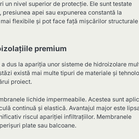
un nivel superior de protecție. Ele sunt testate
ră, presiunea apei sau expunerea constantă la
i flexibile și pot face față mișcărilor structurale
oizolațiile premium
 a dus la apariția unor sisteme de hidroizolare mul
stăzi există mai multe tipuri de materiale și tehnolo
ărui proiect.
mbranele lichide impermeabile. Acestea sunt apli
ulă continuă și elastică. Avantajul major este lips
ficativ riscul apariției infiltrațiilor. Membranele
operișuri plate sau balcoane.