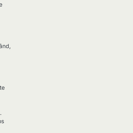
e
rând,
te
.
os