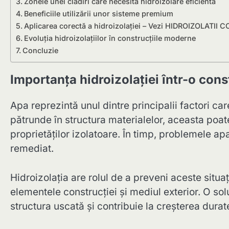
Zonele unei clădiri care necesită hidroizolare eficientă
Beneficiile utilizării unor sisteme premium
Aplicarea corectă a hidroizolației – Vezi HIDROIZOLATI
Evoluția hidroizolațiilor în construcțiile moderne
Concluzie
Importanța hidroizolației într-o cons
Apa reprezintă unul dintre principalii factori ca
pătrunde în structura materialelor, aceasta poat
proprietăților izolatoare. În timp, problemele apa
remediat.
Hidroizolația are rolul de a preveni aceste situa
elementele construcției și mediul exterior. O so
structura uscată și contribuie la creșterea duratei