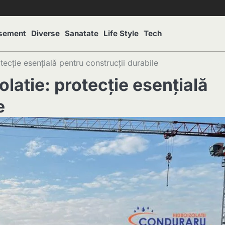
isement
Diverse
Sanatate
Life Style
Tech
tecție esențială pentru construcții durabile
olatie: protecție esențială
e