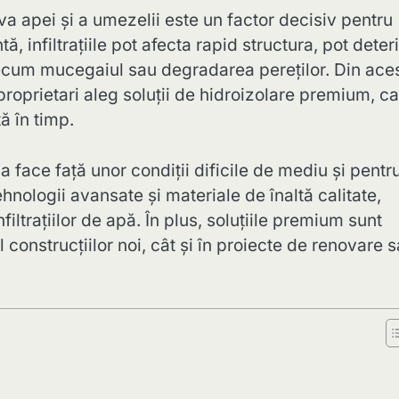
iva apei și a umezelii este un factor decisiv pentru
tă, infiltrațiile pot afecta rapid structura, pot deter
ecum mucegaiul sau degradarea pereților. Din ace
 proprietari aleg soluții de hidroizolare premium, c
ă în timp.
face față unor condiții dificile de mediu și pentr
ehnologii avansate și materiale de înaltă calitate,
iltrațiilor de apă. În plus, soluțiile premium sunt
construcțiilor noi, cât și în proiecte de renovare 