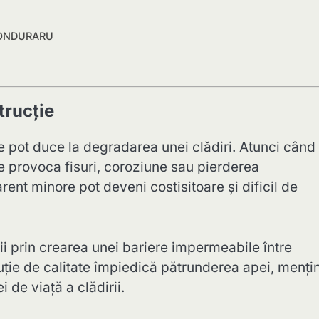
I CONDURARU
trucție
re pot duce la degradarea unei clădiri. Atunci când
e provoca fisuri, coroziune sau pierderea
rent minore pot deveni costisitoare și dificil de
ții prin crearea unei bariere impermeabile între
luție de calitate împiedică pătrunderea apei, menți
 de viață a clădirii.