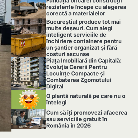
Fundația oricărei construcții
rezistente începe cu alegerea
corectă a materialelor
1
Bucureștiul produce tot mai
multe deșeuri. Cum alegi
inteligent serviciile de
închiriere containere pentru
un șantier organizat și fără
costuri ascunse
2
Piața Imobiliară din Capitală:
Evoluția Cererii Pentru
Locuințe Compacte și
Combaterea Zgomotului
Digital
3
O plantă naturală pe care nu o
înțelegi
4
Cum să îți promovezi afacerea
sau serviciile gratuit în
România în 2026
5