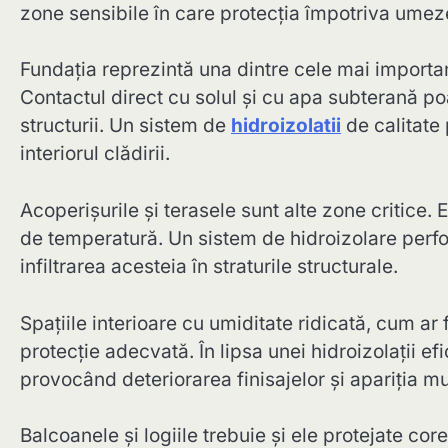
zone sensibile în care protecția împotriva umezel
Fundația reprezintă una dintre cele mai importan
Contactul direct cu solul și cu apa subterană poa
structurii. Un sistem de
hidroizolatii
de calitate 
interiorul clădirii.
Acoperișurile și terasele sunt alte zone critice.
de temperatură. Un sistem de hidroizolare perf
infiltrarea acesteia în straturile structurale.
Spațiile interioare cu umiditate ridicată, cum ar
protecție adecvată. În lipsa unei hidroizolații e
provocând deteriorarea finisajelor și apariția m
Balcoanele și logiile trebuie și ele protejate cor