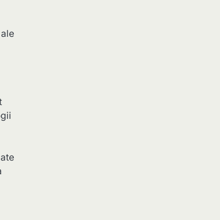
 ale
t
gii
cate
a