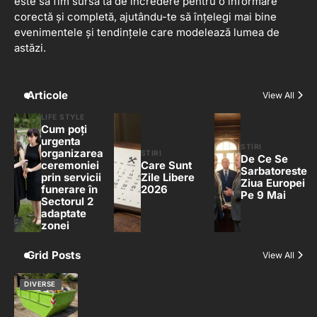
este să fim sursa ta de încredere pentru o informare
corectă și completă, ajutându-te să înțelegi mai bine
evenimentele și tendințele care modelează lumea de
astăzi.
Articole
View All
LIFE STYLE
Cum poți
urgenta
STIRI
organizarea
STIRI
De Ce Se
ceremoniei
Care Sunt
Sarbatoreste
prin servicii
Zile Libere
Ziua Europei
funerare în
2026
Pe 9 Mai
Sectorul 2
adaptate
zonei
Grid Posts
View All
DIVERSE