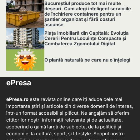
2
Bucureștiul produce tot mai multe
deșeuri. Cum alegi inteligent serviciile
de închiriere containere pentru un
șantier organizat și fără costuri
ascunse
3
Piața Imobiliară din Capitală: Evoluția
Cererii Pentru Locuințe Compacte și
Combaterea Zgomotului Digital
4
O plantă naturală pe care nu o înțelegi
5
ePresa
ePresa.ro
este revista online care îți aduce cele mai
importante știri și articole din diverse domenii de interes,
într-un format accesibil și plăcut. Ne angajăm să oferim
cititorilor noștri informații relevante și de actualitate,
acoperind o gamă largă de subiecte, de la politică și
economie, la cultură, sport, și lifestyle. Scopul nostru