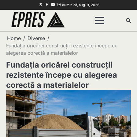
Skip
Twitter
Facebook
Youtube
Instagram
duminică, aug. 9, 2026
to
content
Home
Diverse
Fundația oricărei construcții rezistente începe cu
alegerea corectă a materialelor
Fundația oricărei construcții
rezistente începe cu alegerea
corectă a materialelor