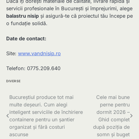
Dacă îți dorești materiale de calitate, livrare rapidă și
servicii profesionale în București și împrejurimi, alege
balastru nisip
și asigură-te că proiectul tău începe pe
o fundație solidă.
Date de contact:
Site:
www.vandnisip.ro
Telefon: 0775.209.640
DIVERSE
Navigare
Bucureștiul produce tot mai
Cele mai bune
multe deșeuri. Cum alegi
perne pentru
în
inteligent serviciile de închiriere
dormit 2026 –
articole
containere pentru un șantier
Ghid complet
organizat și fără costuri
după poziția de
ascunse
somn și buget