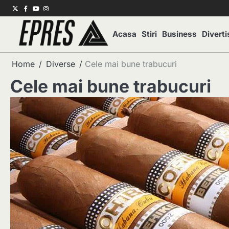
Skip
Twitter
Facebook
Youtube
Instagram
to
content
Acasa
Stiri
Business
Divert
Home
Diverse
Cele mai bune trabucuri
Cele mai bune trabucuri