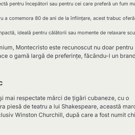
ctă pentru începători sau pentru cei care preferă un fum m
u a comemora 80 de ani de la înființare, acest trabuc oferă
pactă, ideală pentru călătorii sau momente de relaxare scu
mium, Montecristo este recunoscut nu doar pentru
sface o gamă largă de preferințe, făcându-l un bran
c
și mai respectate mărci de țigări cubaneze, cu o
bra piesă de teatru a lui Shakespeare, această mar
nclusiv Winston Churchill, după care a fost numit ch