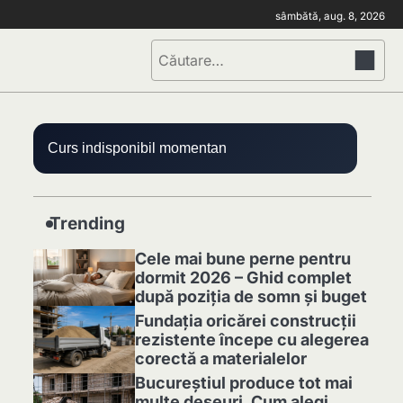
sâmbătă, aug. 8, 2026
Caută
după:
Curs indisponibil momentan
Trending
Cele mai bune perne pentru
dormit 2026 – Ghid complet
după poziția de somn și buget
1
Fundația oricărei construcții
rezistente începe cu alegerea
corectă a materialelor
2
Bucureștiul produce tot mai
multe deșeuri. Cum alegi