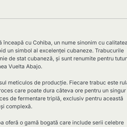
să înceapă cu Cohiba, un nume sinonim cu calitatea
apid un simbol al excelenței cubaneze. Trabucurile
e de stat cubaneză, și sunt renumite pentru tutu
unea Vuelta Abajo.
ul meticulos de producție. Fiecare trabuc este rul
roces care poate dura câteva ore pentru un singur
roces de fermentare triplă, exclusiv pentru această
 și complexă.
iba oferă o gamă bogată care include serii celebre