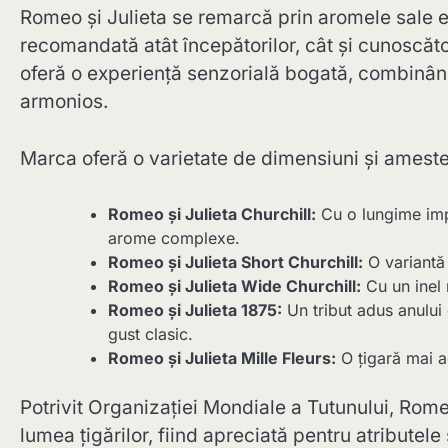
Romeo și Julieta se remarcă prin aromele sale ec
recomandată atât începătorilor, cât și cunoscător
oferă o experiență senzorială bogată, combinând 
armonios.
Marca oferă o varietate de dimensiuni și amestec
Romeo și Julieta Churchill:
Cu o lungime imp
arome complexe.
Romeo și Julieta Short Churchill:
O variantă 
Romeo și Julieta Wide Churchill:
Cu un inel 
Romeo și Julieta 1875:
Un tribut adus anului 
gust clasic.
Romeo și Julieta Mille Fleurs:
O țigară mai ac
Potrivit Organizației Mondiale a Tutunului, Romeo
lumea țigărilor, fiind apreciată pentru atributel