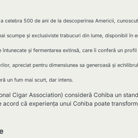
a celebra 500 de ani de la descoperirea Americii, cunoscu
i scumpe și exclusiviste trabucuri din lume, disponibil în ed
întunecate și fermentarea extinsă, care îi conferă un profil
ilor, apreciat pentru dimensiunea sa generoasă și echilibru
ră un fum mai scurt, dar intens.
tional Cigar Association) consideră Cohiba un stan
t de acord că experiența unui Cohiba poate transfor
ie