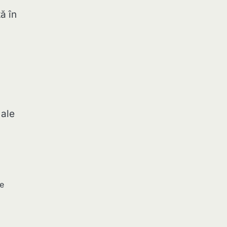
ă în
 ale
re