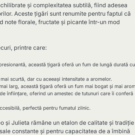
hilibrate și complexitatea subtilă, fiind adesea
ilor. Aceste țigări sunt renumite pentru faptul că
note florale, fructate și picante într-un mod
uri, printre care:
resionantă, această țigară oferă un fum de lungă durată cu
mai scurtă, dar cu aceeași intensitate a aromelor.
mai larg, această țigară oferă un fum mai bogat și mai arom
de înființare, oferind un amestec de tutunuri care îi conferă
cesibilă, perfectă pentru fumatul zilnic.
 și Julieta rămâne un etalon de calitate și tradiție
e sale constante și pentru capacitatea de a îmbină