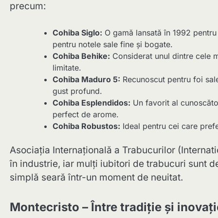
precum:
Cohiba Siglo:
O gamă lansată în 1992 pentru 
pentru notele sale fine și bogate.
Cohiba Behike:
Considerat unul dintre cele ma
limitate.
Cohiba Maduro 5:
Recunoscut pentru foi sale 
gust profund.
Cohiba Esplendidos:
Un favorit al cunoscător
perfect de arome.
Cohiba Robustos:
Ideal pentru cei care prefe
Asociația Internațională a Trabucurilor (Interna
în industrie, iar mulți iubitori de trabucuri sun
simplă seară într-un moment de neuitat.
Montecristo – Între tradiție și inovaț