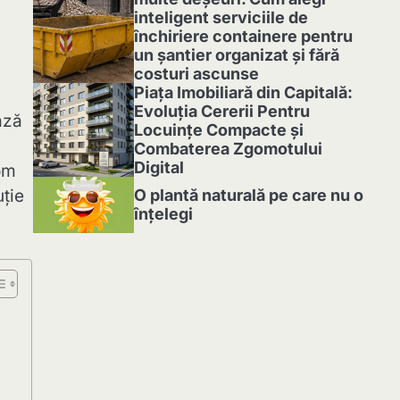
inteligent serviciile de
închiriere containere pentru
un șantier organizat și fără
costuri ascunse
3
Piața Imobiliară din Capitală:
Evoluția Cererii Pentru
ază
Locuințe Compacte și
Combaterea Zgomotului
Digital
vom
4
uție
O plantă naturală pe care nu o
înțelegi
5