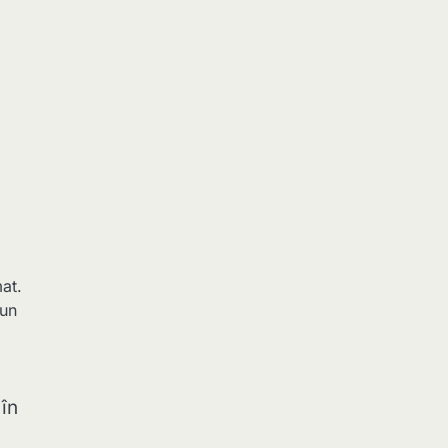
at.
 un
 în