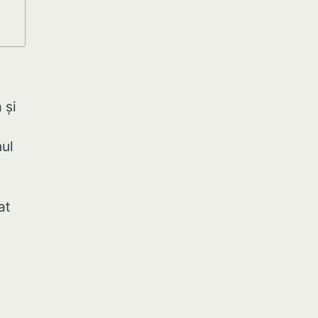
 și
nul
at