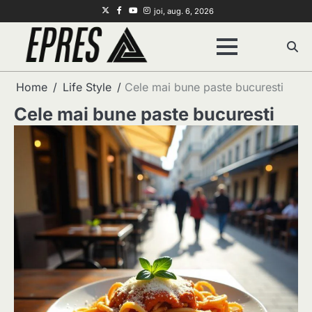
Skip
Twitter
Facebook
Youtube
Instagram
joi, aug. 6, 2026
to
content
Home
Life Style
Cele mai bune paste bucuresti
Cele mai bune paste bucuresti