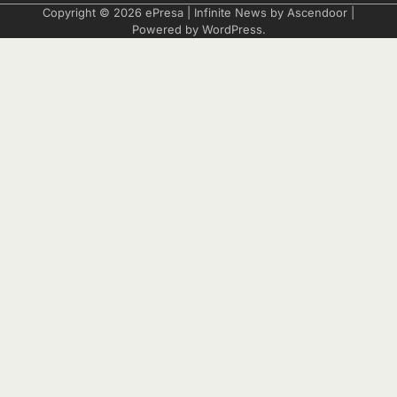
Copyright © 2026
ePresa
| Infinite News by
Ascendoor
|
Powered by
WordPress
.