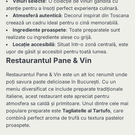
Vinuri selecte
: O colecție de vinuri gândită cu
atenție pentru a însoți perfect experiența culinară.
Atmosferă autentică
: Decorul inspirat din Toscana
creează un cadru ideal pentru o cină memorabilă.
Ingrediente proaspete
: Toate preparatele sunt
realizate cu ingrediente alese cu grijă.
Locație accesibilă
: Situat într-o zonă centrală, este
ușor de găsit și accesibil pentru toată lumea.
Restaurantul Pane & Vin
Restaurantul Pane & Vin este un alt loc renumit unde
poți savura paste delicioase în București. Cu un
meniu diversificat ce include preparate tradiționale
italiene, acest restaurant este apreciat pentru
atmosfera sa caldă și primitoare. Unul dintre cele mai
populare preparate este
Tagliatelle al Tartufo
, care
combină perfect aroma de trufă cu textura pastelor
proaspete.