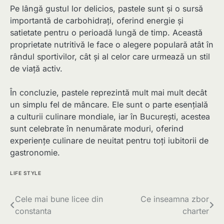
Pe lângă gustul lor delicios, pastele sunt și o sursă
importantă de carbohidrați, oferind energie și
satietate pentru o perioadă lungă de timp. Această
proprietate nutritivă le face o alegere populară atât în
rândul sportivilor, cât și al celor care urmează un stil
de viață activ.
În concluzie, pastele reprezintă mult mai mult decât
un simplu fel de mâncare. Ele sunt o parte esențială
a culturii culinare mondiale, iar în București, acestea
sunt celebrate în nenumărate moduri, oferind
experiențe culinare de neuitat pentru toți iubitorii de
gastronomie.
LIFE STYLE
Navigare
Cele mai bune licee din
Ce inseamna zbor
constanta
charter
în