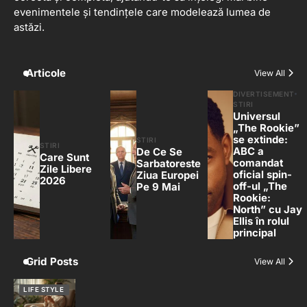
evenimentele și tendințele care modelează lumea de
astăzi.
Articole
View All
DIVERTISEMENT
STIRI
Universul
„The Rookie”
se extinde:
STIRI
STIRI
ABC a
De Ce Se
Care Sunt
comandat
Sarbatoreste
Zile Libere
oficial spin-
Ziua Europei
2026
off-ul „The
Pe 9 Mai
Rookie:
North” cu Jay
Ellis în rolul
principal
Grid Posts
View All
LIFE STYLE