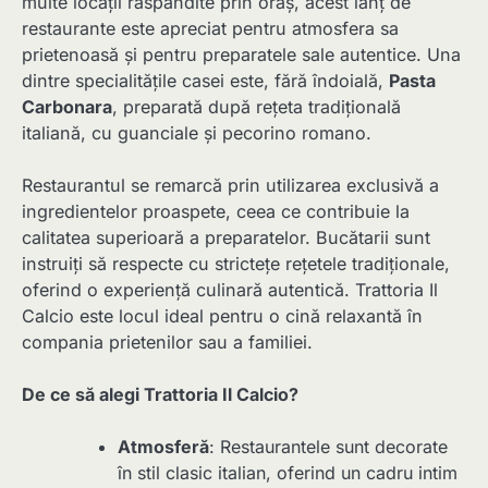
multe locații răspândite prin oraș, acest lanț de
restaurante este apreciat pentru atmosfera sa
prietenoasă și pentru preparatele sale autentice. Una
dintre specialitățile casei este, fără îndoială,
Pasta
Carbonara
, preparată după rețeta tradițională
italiană, cu guanciale și pecorino romano.
Restaurantul se remarcă prin utilizarea exclusivă a
ingredientelor proaspete, ceea ce contribuie la
calitatea superioară a preparatelor. Bucătarii sunt
instruiți să respecte cu strictețe rețetele tradiționale,
oferind o experiență culinară autentică. Trattoria Il
Calcio este locul ideal pentru o cină relaxantă în
compania prietenilor sau a familiei.
De ce să alegi Trattoria Il Calcio?
Atmosferă
: Restaurantele sunt decorate
în stil clasic italian, oferind un cadru intim