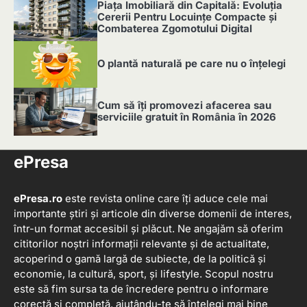
Piața Imobiliară din Capitală: Evoluția
Cererii Pentru Locuințe Compacte și
Combaterea Zgomotului Digital
3
O plantă naturală pe care nu o înțelegi
4
Cum să îți promovezi afacerea sau
serviciile gratuit în România în 2026
5
ePresa
ePresa.ro
este revista online care îți aduce cele mai
importante știri și articole din diverse domenii de interes,
într-un format accesibil și plăcut. Ne angajăm să oferim
cititorilor noștri informații relevante și de actualitate,
acoperind o gamă largă de subiecte, de la politică și
economie, la cultură, sport, și lifestyle. Scopul nostru
este să fim sursa ta de încredere pentru o informare
corectă și completă, ajutându-te să înțelegi mai bine