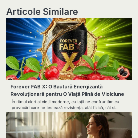
articole
Articole Similare
Forever FAB X: O Bautură Energizantă
Revoluționară pentru O Viață Plină de Vioiciune
În ritmul alert al vieții moderne, cu toții ne confruntăm cu
provocări care ne testează rezistența, atât fizică, cât și…