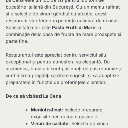
La Cena este un loc de vis pentru iubitorii de
bucatărie italiană din București. Cu un meniu rafinat
și o selecție de vinuri gândită cu atenție, acest
restaurant vă oferă o experiență culinară de neuitat.
Specialitatea lor este
Pasta Frutti di Mare
, o
combinație delicioasă de fructe de mare proaspete și
paste fine.
Restaurantul este apreciat pentru serviciul său
excepțional și pentru atmosfera sa elegantă. De
asemenea, bucătarii sunt pasionați de gastronomie și
sunt mereu pregătiți să ofere sugestii și să adapteze
preparatele în funcție de preferințele clienților.
De ce să vizitezi La Cena
Meniul rafinat
: Include preparate
exquisite pentru toate gusturile.
Vinuri de calitate
: Selecția de vinuri